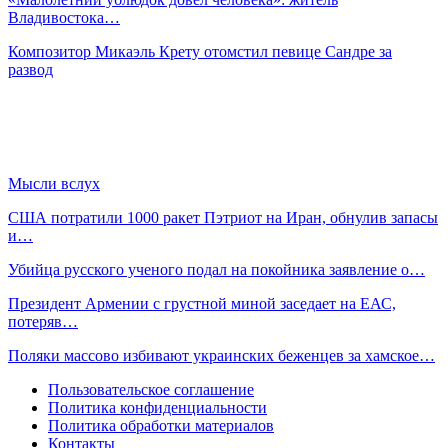
Владивостока…
Композитор Микаэль Крету отомстил певице Сандре за
развод
Мысли вслух
США потратили 1000 ракет Пэтриот на Иран, обнулив запасы
и…
Убийца русского ученого подал на покойника заявление о…
Президент Армении с грустной миной заседает на ЕАС,
потеряв…
Поляки массово избивают украинских беженцев за хамское…
Пользовательское соглашение
Политика конфиденциальности
Политика обработки материалов
Контакты