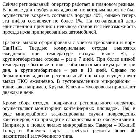
Сейчас региональный оператор работает в плановом режиме.
В первые дни ноября доля адресов, по которым вывоз не был
осуществлен вовремя, составила порядка 40%, однако теперь
эта цифра составляет не более 1%. На сегодняшний день
единственной причиной невывоза становится невозможность
проезда из-за припаркованных автомобилей.
Графики вывоза сформированы с учетом требований и норм
СанПиН. Твердые коммунальные отходы вывозятся
ежедневно при температуре воздуха выше +5, а
крупногабаритные отходы – раз в 7 дней. При более низкой
температуре бытовые отходы собираются минимум раз в три
дня, а крупногабаритные – раз в 10 дней. Однако по
большинству адресов региональный оператор осуществляет
вывоз ТКО ежедневно. В густонаселенные микрорайоны –
такие как, например, Крутые Ключи – мусоровозы приезжают
дважды в день.
Кроме сбора отходов подрядчики регионального оператора
осуществляют мониторинг контейнерных площадок. Так, в
ряде микрорайонов зафиксированы случаи повреждения
контейнеров, что приводит к сложностям в их обслуживании.
Например, в новых жилых микрорайонах Самары – Южный
Город и Кошелев Парк – требуют ремонта более 40
накопителей заглубленного типа.