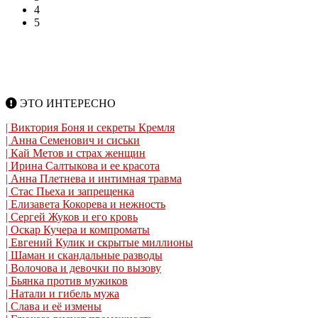
4
5
ЭТО ИНТЕРЕСНО
| Виктория Боня и секреты Кремля
| Анна Семенович и сиськи
| Кай Метов и страх женщин
| Ирина Салтыкова и ее красота
| Анна Плетнева и интимная травма
| Стас Пьеха и запрещенка
| Елизавета Кокорева и нежность
| Сергей Жуков и его кровь
| Оскар Кучера и компроматы
| Евгений Кулик и скрытые миллионы
| Шаман и скандальные разводы
| Волочова и девочки по вызову
| Бьянка против мужиков
| Натали и гибель мужа
| Слава и её измены