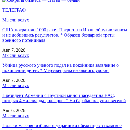
ТЕЛЕГРАФ
Мысли вслух
США потратили 1000 ракет Пэтриот на Иран, обнулив запасы
и не добившись результатов. * Образец бездарной траты
военного потенциала
Авг 7, 2026
Мысли вслух
Убийца русского ученого подал на покойника заявление о
похищении детей. * Мерзавец максимального уровня
Авг 7, 2026
Мысли вслух
Президент Армении с грустной миной заседает на ЕАС,
потеряв 4 миллиарда долларов. * На барабанах лупил веселей
Авг 6, 2026
Мысли вслух
Поляки массово избивают украинских беженцев за хамское