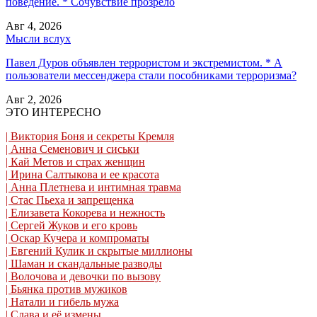
поведение. * Сочувствие прозрело
Авг 4, 2026
Мысли вслух
Павел Дуров объявлен террористом и экстремистом. * А
пользователи мессенджера стали пособниками терроризма?
Авг 2, 2026
ЭТО ИНТЕРЕСНО
| Виктория Боня и секреты Кремля
| Анна Семенович и сиськи
| Кай Метов и страх женщин
| Ирина Салтыкова и ее красота
| Анна Плетнева и интимная травма
| Стас Пьеха и запрещенка
| Елизавета Кокорева и нежность
| Сергей Жуков и его кровь
| Оскар Кучера и компроматы
| Евгений Кулик и скрытые миллионы
| Шаман и скандальные разводы
| Волочова и девочки по вызову
| Бьянка против мужиков
| Натали и гибель мужа
| Слава и её измены