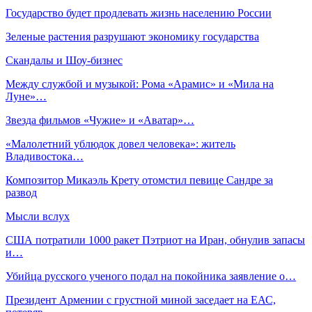
Государство будет продлевать жизнь населению России
Зеленые растения разрушают экономику государства
Скандалы и Шоу-бизнес
Между службой и музыкой: Рома «Арамис» и «Мила на
Луне»…
Звезда фильмов «Чужие» и «Аватар»…
«Малолетний ублюдок довел человека»: житель
Владивостока…
Композитор Микаэль Крету отомстил певице Сандре за
развод
Мысли вслух
США потратили 1000 ракет Пэтриот на Иран, обнулив запасы
и…
Убийца русского ученого подал на покойника заявление о…
Президент Армении с грустной миной заседает на ЕАС,