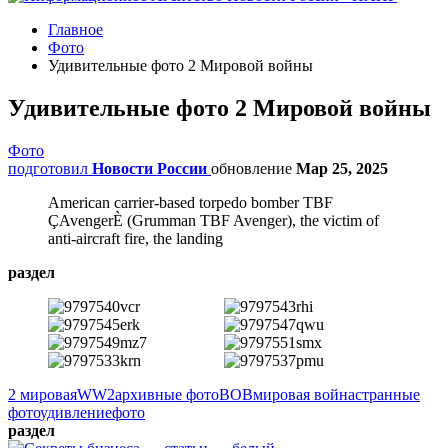
Главное
Фото
Удивительные фото 2 Мировой войны
Удивительные фото 2 Мировой войны
Фото
подготовил
Новости России
обновление
Мар 25, 2025
American carrier-based torpedo bomber TBF
ÇAvengerÈ (Grumman TBF Avenger), the victim of
anti-aircraft fire, the landing
раздел
2 мировая
WW2
архивные фото
ВОВ
мировая война
странные
фото
удивление
фото
раздел