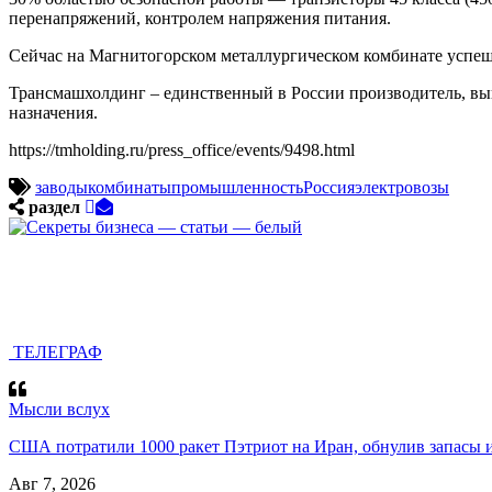
перенапряжений, контролем напряжения питания.
Сейчас на Магнитогорском металлургическом комбинате усп
Трансмашхолдинг – единственный в России производитель, вып
назначения.
https://tmholding.ru/press_office/events/9498.html
заводы
комбинаты
промышленность
Россия
электровозы
раздел
ТЕЛЕГРАФ
Мысли вслух
США потратили 1000 ракет Пэтриот на Иран, обнулив запасы и
Авг 7, 2026