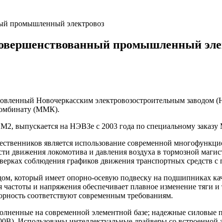
ный промышленный электровоз
совершенствованный промышленный эле
вленный Новочеркасским электровозостроительным заводом (Н
комбинату (ММК).
 выпускается на НЭВЗе с 2003 года по специальному заказу
ственников является использование современной многофункц
сти движения локомотива и давления воздуха в тормозной маги
оверках соблюдения графиков движения транспортных средств с
который имеет опорно-осевую подвеску на подшипниках качени
ия частоты и напряжения обеспечивает плавное изменение тяги 
зорность соответствуют современным требованиям.
олненные на современной элементной базе; надежные силовые 
500В). Использованы интеллектуальные драйверы со встроенной