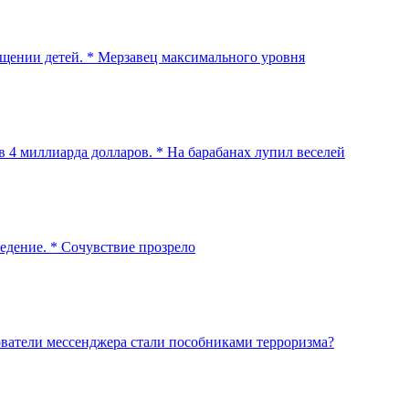
ищении детей. * Мерзавец максимального уровня
 4 миллиарда долларов. * На барабанах лупил веселей
едение. * Сочувствие прозрело
ователи мессенджера стали пособниками терроризма?