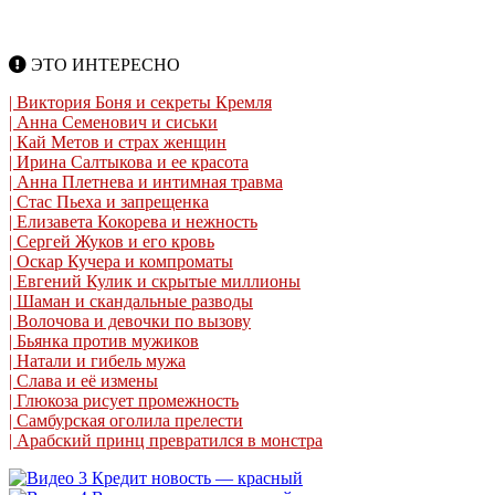
ЭТО ИНТЕРЕСНО
| Виктория Боня и секреты Кремля
| Анна Семенович и сиськи
| Кай Метов и страх женщин
| Ирина Салтыкова и ее красота
| Анна Плетнева и интимная травма
| Стас Пьеха и запрещенка
| Елизавета Кокорева и нежность
| Сергей Жуков и его кровь
| Оскар Кучера и компроматы
| Евгений Кулик и скрытые миллионы
| Шаман и скандальные разводы
| Волочова и девочки по вызову
| Бьянка против мужиков
| Натали и гибель мужа
| Слава и её измены
| Глюкоза рисует промежность
| Самбурская оголила прелести
| Арабский принц превратился в монстра