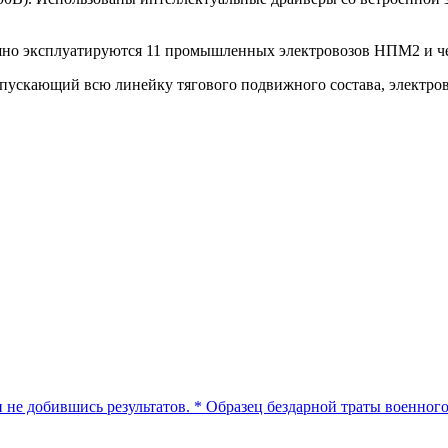
ешно эксплуатируются 11 промышленных электровозов НПМ2 и
ускающий всю линейку тягового подвижного состава, электрово
 не добившись результатов. * Образец бездарной траты военног