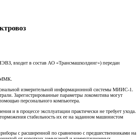
ктровоз
ЭВЗ, входит в состав АО «Трансмашхолдинг») передан
 ММК.
иональной измерительной информационной системы МИИС-1.
страли. Зарегистрированные параметры локомотива могут
 помощью персонального компьютера.
я и в процессе эксплуатации практически не требует ухода.
и торможения стабильность их ее на заданном машинистом
приборы с расширенной по сравнению с предшественниками на
 защитой от коротких замыканий и коммутационных