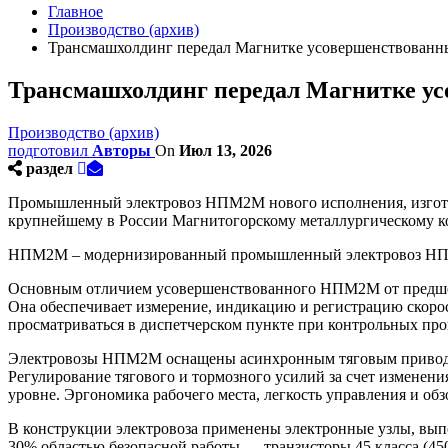
Главное
Производство (архив)
Трансмашхолдинг передал Магнитке усовершенствован
Трансмашхолдинг передал Магнитке у
Производство (архив)
подготовил
Авторы
On
Июл 13, 2026
раздел
Промышленный электровоз НПМ2М нового исполнения, изгото
крупнейшему в России Магнитогорскому металлургическому 
НПМ2М – модернизированный промышленный электровоз НПМ2,
Основным отличием усовершенствованного НПМ2М от предше
Она обеспечивает измерение, индикацию и регистрацию скоро
просматриваться в диспетчерском пункте при контрольных пр
Электровозы НПМ2М оснащены асинхронным тяговым приводом, 
Регулирование тягового и тормозного усилий за счет изменен
уровне. Эргономика рабочего места, легкость управления и об
В конструкции электровоза применены электронные узлы, вып
30% областью безопасной работы — транзисторы 45 класса (4