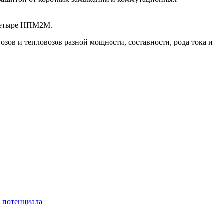
 четыре НПМ2М.
зов и тепловозов разной мощности, составности, рода тока и
о потенциала