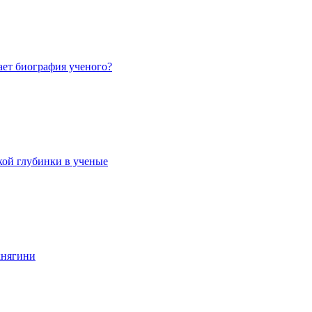
ает биография ученого?
кой глубинки в ученые
княгини