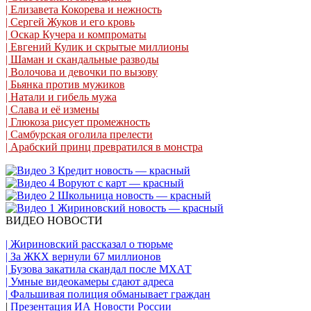
| Елизавета Кокорева и нежность
| Сергей Жуков и его кровь
| Оскар Кучера и компроматы
| Евгений Кулик и скрытые миллионы
| Шаман и скандальные разводы
| Волочова и девочки по вызову
| Бьянка против мужиков
| Натали и гибель мужа
| Слава и её измены
| Глюкоза рисует промежность
| Самбурская оголила прелести
| Арабский принц превратился в монстра
ВИДЕО НОВОСТИ
| Жириновский рассказал о тюрьме
| За ЖКХ вернули 67 миллионов
| Бузова закатила скандал после МХАТ
| Умные видеокамеры сдают адреса
| Фальшивая полиция обманывает граждан
|
Презентация ИА Новости России