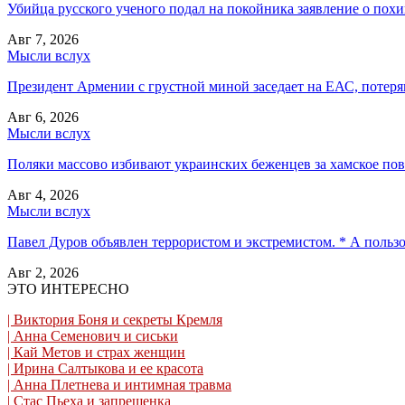
Убийца русского ученого подал на покойника заявление о пох
Авг 7, 2026
Мысли вслух
Президент Армении с грустной миной заседает на ЕАС, потеряв
Авг 6, 2026
Мысли вслух
Поляки массово избивают украинских беженцев за хамское пов
Авг 4, 2026
Мысли вслух
Павел Дуров объявлен террористом и экстремистом. * А польз
Авг 2, 2026
ЭТО ИНТЕРЕСНО
| Виктория Боня и секреты Кремля
| Анна Семенович и сиськи
| Кай Метов и страх женщин
| Ирина Салтыкова и ее красота
| Анна Плетнева и интимная травма
| Стас Пьеха и запрещенка