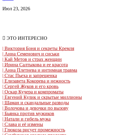
Июл 23, 2026
ЭТО ИНТЕРЕСНО
| Виктория Боня и секреты Кремля
| Анна Семенович и сиськи
| Кай Метов и страх женщин
| Ирина Салтыкова и ее красота
| Анна Плетнева и интимная травма
| Стас Пьеха и запрещенка
| Елизавета Кокорева и нежность
| Сергей Жуков и его кровь
| Оскар Кучера и компроматы
| Евгений Кулик и скрытые миллионы
| Шаман и скандальные разводы
| Волочова и девочки по вызову
| Бьянка против мужиков
| Натали и гибель мужа
| Слава и её измены
| Глюкоза рисует промежность