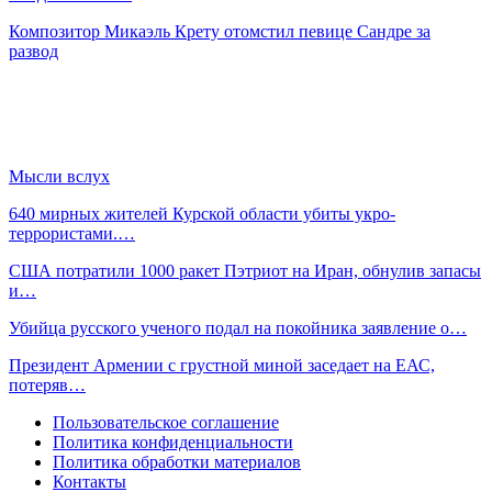
Композитор Микаэль Крету отомстил певице Сандре за
развод
Мысли вслух
640 мирных жителей Курской области убиты укро-
террористами.…
США потратили 1000 ракет Пэтриот на Иран, обнулив запасы
и…
Убийца русского ученого подал на покойника заявление о…
Президент Армении с грустной миной заседает на ЕАС,
потеряв…
Пользовательское соглашение
Политика конфиденциальности
Политика обработки материалов
Контакты