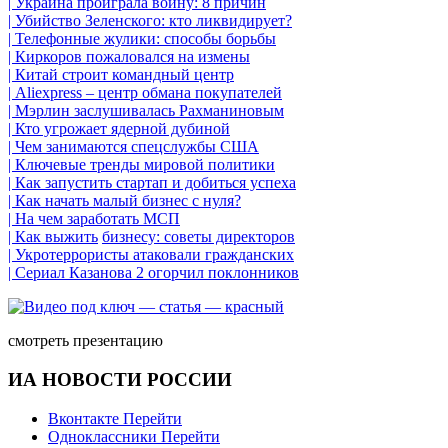
| Украина проиграла войну: 8 причин
| Убийство Зеленского: кто ликвидирует?
| Телефонные жулики: способы борьбы
| Киркоров пожаловался на измены
| Китай строит командный центр
| Aliexpress – центр обмана покупателей
| Мэрлин заслушивалась Рахманиновым
| Кто угрожает ядерной дубиной
| Чем занимаются спецслужбы США
| Ключевые тренды мировой политики
| Как запустить стартап и добиться успеха
| Как начать малый бизнес с нуля?
| На чем заработать МСП
| Как выжить
бизнесу
: советы директоров
| Укротеррористы атаковали гражданских
| Сериал Казанова 2 огорчил поклонников
смотреть презентацию
ИА НОВОСТИ РОССИИ
Вконтакте
Перейти
Одноклассники
Перейти