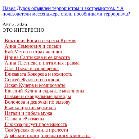
Павел Дуров объявлен террористом и экстремистом. * А
пользователи мессенджера стали пособниками терроризма?
Авг 2, 2026
ЭТО ИНТЕРЕСНО
| Виктория Боня и секреты Кремля
| Анна Семенович и сиськи
| Кай Метов и страх женщин
| Ирина Салтыкова и ее красота
| Анна Плетнева и интимная травма
| Стас Пьеха и запрещенка
| Елизавета Кокорева и нежность
| Сергей Жуков и его кровь
| Оскар Кучера и компроматы
| Евгений Кулик и скрытые миллионы
| Шаман и скандальные разводы
| Волочова и девочки по вызову
| Бьянка против мужиков
| Натали и гибель мужа
| Слава и её измены
| Глюкоза рисует промежность
| Самбурская оголила прелести
| Арабский принц превратился в монстра