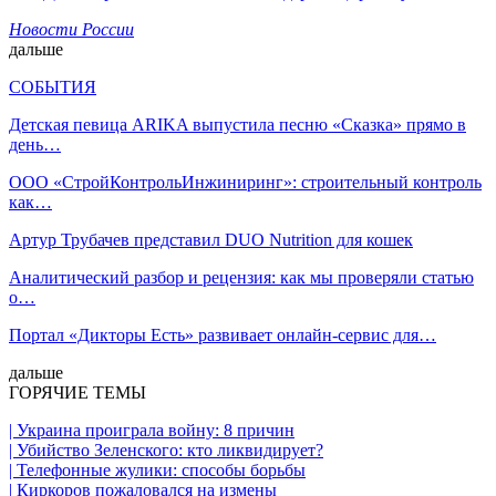
Новости России
дальше
СОБЫТИЯ
Детская певица ARIKA выпустила песню «Сказка» прямо в
день…
ООО «СтройКонтрольИнжиниринг»: строительный контроль
как…
Артур Трубачев представил DUO Nutrition для кошек
Аналитический разбор и рецензия: как мы проверяли статью
о…
Портал «Дикторы Есть» развивает онлайн-сервис для…
дальше
ГОРЯЧИЕ ТЕМЫ
| Украина проиграла войну: 8 причин
| Убийство Зеленского: кто ликвидирует?
| Телефонные жулики: способы борьбы
| Киркоров пожаловался на измены