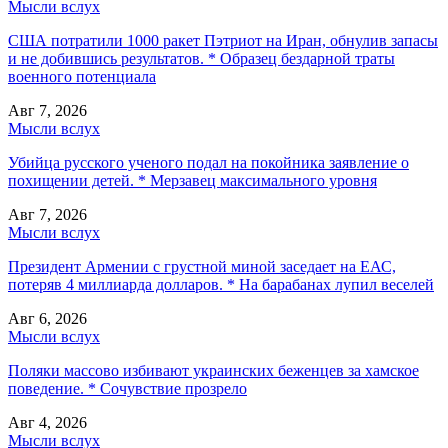
Мысли вслух
США потратили 1000 ракет Пэтриот на Иран, обнулив запасы
и не добившись результатов. * Образец бездарной траты
военного потенциала
Авг 7, 2026
Мысли вслух
Убийца русского ученого подал на покойника заявление о
похищении детей. * Мерзавец максимального уровня
Авг 7, 2026
Мысли вслух
Президент Армении с грустной миной заседает на ЕАС,
потеряв 4 миллиарда долларов. * На барабанах лупил веселей
Авг 6, 2026
Мысли вслух
Поляки массово избивают украинских беженцев за хамское
поведение. * Сочувствие прозрело
Авг 4, 2026
Мысли вслух