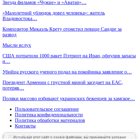
Звезда фильмов «Чужие» и «Аватар»…
«Малолетний ублюдок довел человека»: житель
Владивостока…
Композитор Микаэль Крету отомстил певице Сандре за
развод
Мысли вслух
США потратили 1000 ракет Пэтриот на Иран, обнулив запасы
и…
Убийца русского ученого подал на покойника заявление о…
Президент Армении с грустной миной заседает на ЕАС,
потеряв…
Поляки массово избивают украинских беженцев за хамское…
Пользовательское соглашение
Политика конфиденциальности
Политика обработки материалов
Контакты
© 2026 - Информационное Агентство Новости России -
Используя этот сайт с cookie-файлами, вы принимаете условия