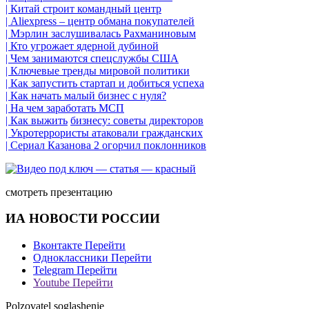
| Китай строит командный центр
| Aliexpress – центр обмана покупателей
| Мэрлин заслушивалась Рахманиновым
| Кто угрожает ядерной дубиной
| Чем занимаются спецслужбы США
| Ключевые тренды мировой политики
| Как запустить стартап и добиться успеха
| Как начать малый бизнес с нуля?
| На чем заработать МСП
| Как выжить
бизнесу
: советы директоров
| Укротеррористы атаковали гражданских
| Сериал Казанова 2 огорчил поклонников
смотреть презентацию
ИА НОВОСТИ РОССИИ
Вконтакте
Перейти
Одноклассники
Перейти
Telegram
Перейти
Youtube
Перейти
Polzovatel soglashenie