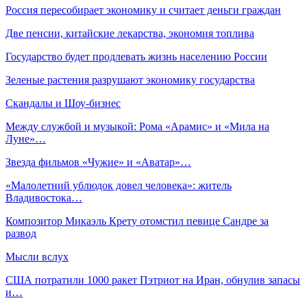
Россия пересобирает экономику и считает деньги граждан
Две пенсии, китайские лекарства, экономия топлива
Государство будет продлевать жизнь населению России
Зеленые растения разрушают экономику государства
Скандалы и Шоу-бизнес
Между службой и музыкой: Рома «Арамис» и «Мила на
Луне»…
Звезда фильмов «Чужие» и «Аватар»…
«Малолетний ублюдок довел человека»: житель
Владивостока…
Композитор Микаэль Крету отомстил певице Сандре за
развод
Мысли вслух
США потратили 1000 ракет Пэтриот на Иран, обнулив запасы
и…