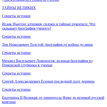
ТАЙНЫ ВЕЛИКИХ
Секреты истории
Исаак Ньютон: алхимия, склоки и тайные рукописи. Что
скрывает биография ученого?
Секреты истории
Лев Николаевич Толстой: биография от войны до мира
Секреты истории
Михаил Васильевич Ломоносов: великая биография из
Поморской глубинки в ученые
Секреты истории
Сергей Александрович Есенин последний поэт деревни
Секреты истории
Екатерина II Великая: от принцессы Фике до великой русской
княгини