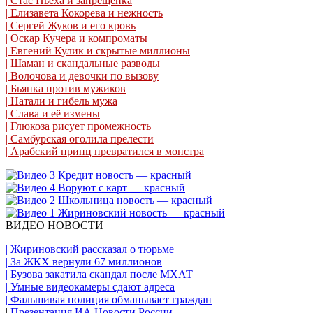
| Стас Пьеха и запрещенка
| Елизавета Кокорева и нежность
| Сергей Жуков и его кровь
| Оскар Кучера и компроматы
| Евгений Кулик и скрытые миллионы
| Шаман и скандальные разводы
| Волочова и девочки по вызову
| Бьянка против мужиков
| Натали и гибель мужа
| Слава и её измены
| Глюкоза рисует промежность
| Самбурская оголила прелести
| Арабский принц превратился в монстра
ВИДЕО НОВОСТИ
| Жириновский рассказал о тюрьме
| За ЖКХ вернули 67 миллионов
| Бузова закатила скандал после МХАТ
| Умные видеокамеры сдают адреса
| Фальшивая полиция обманывает граждан
|
Презентация ИА Новости России