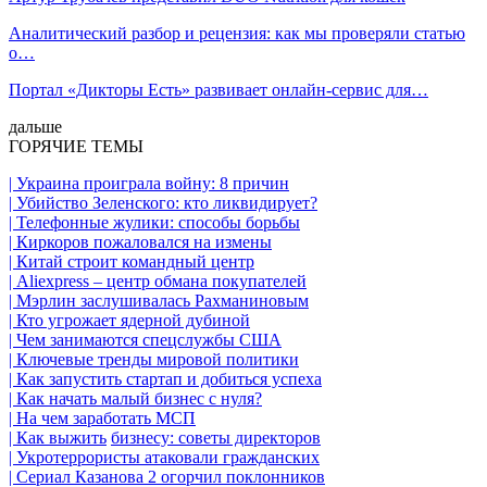
Аналитический разбор и рецензия: как мы проверяли статью
о…
Портал «Дикторы Есть» развивает онлайн-сервис для…
дальше
ГОРЯЧИЕ ТЕМЫ
| Украина проиграла войну: 8 причин
| Убийство Зеленского: кто ликвидирует?
| Телефонные жулики: способы борьбы
| Киркоров пожаловался на измены
| Китай строит командный центр
| Aliexpress – центр обмана покупателей
| Мэрлин заслушивалась Рахманиновым
| Кто угрожает ядерной дубиной
| Чем занимаются спецслужбы США
| Ключевые тренды мировой политики
| Как запустить стартап и добиться успеха
| Как начать малый бизнес с нуля?
| На чем заработать МСП
| Как выжить
бизнесу
: советы директоров
| Укротеррористы атаковали гражданских
| Сериал Казанова 2 огорчил поклонников