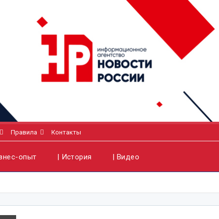
Правила
Контакты
изнес-опыт
| История
| Видео