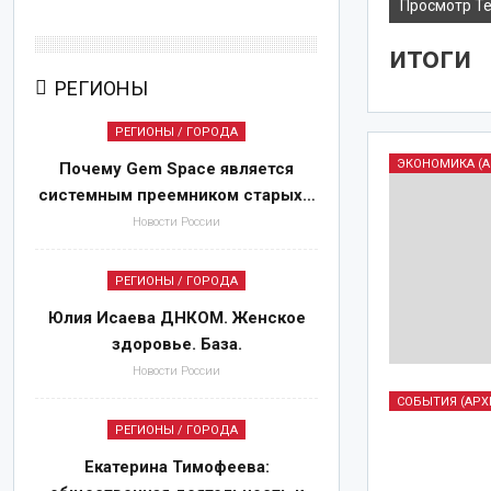
Просмотр Т
итоги
РЕГИОНЫ
РЕГИОНЫ / ГОРОДА
ЭКОНОМИКА (А
Почему Gem Space является
системным преемником старых…
Новости России
МЫСЛИ ВСЛУХ
РЕГИОНЫ / ГОРОДА
Юлия Исаева ДНКОМ. Женское
здоровье. База.
Новости России
Павел Дуров объявлен
СОБЫТИЯ (АРХ
террористом и
РЕГИОНЫ / ГОРОДА
экстремистом. * А
Екатерина Тимофеева:
пользователи