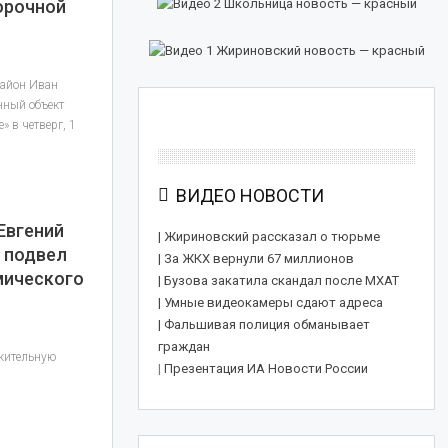
орочной
район Иван
нный объект
 в четверг, 1
ВИДЕО НОВОСТИ
Евгений
| Жириновский рассказал о тюрьме
в подвел
| За ЖКХ вернули 67 миллионов
мического
| Бузова закатила скандал после МХАТ
| Умные видеокамеры сдают адреса
| Фальшивая полиция обманывает
граждан
ожительную
|
Презентация ИА Новости России