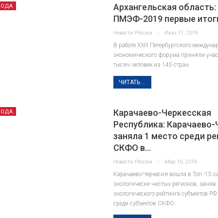
Архангельская область:
РОДА
ПМЭФ-2019 первые итог
Новости России
Июн 11, 2019
В работе XXIII Петербургского междуна
экономического форума приняли участ
тысяч человек из 145 стран.
СЕКРЕТЫ ИСТОРИИ
СЕКРЕТ
ЧИТАТЬ ...
Карачаево-Черкесская
РОДА
Республика: Карачаево-
заняла 1 место среди р
СКФО в…
Новости России
Мар 16, 2019
Исаак Ньютон: алхимия,
Карачаево-Черкесия вошла в Топ -15 
экологически чистых регионов, заняв 
склоки и тайные
Лев Никола
экологического рейтинга субъектов РФ
рукописи. Что скрывает
биография
среди субъектов СКФО.
биография ученого?
м