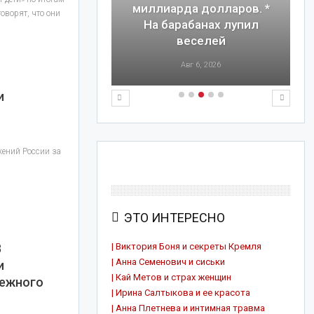
 о похищении
миллиарда долларов. *
оворят, что они
* Мерзавец
На барабанах лупил
ного уровня
веселей
7, 2026
Авг 6, 2026
и
жений России за
ЭТО ИНТЕРЕСНО
В
| Виктория Боня и секреты Кремля
| Анна Семенович и сиськи
и
| Кай Метов и страх женщин
ежного
| Ирина Салтыкова и ее красота
| Анна Плетнева и интимная травма