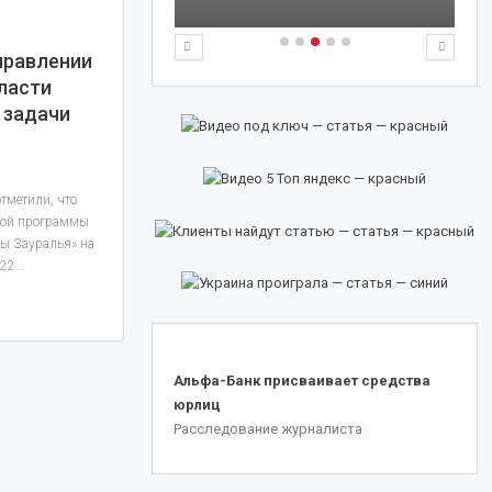
правлении
ласти
 задачи
тметили, что
ной программы
ры Зауралья» на
722…
.
Альфа-Банк присваивает средства
юрлиц
Расследование журналиста