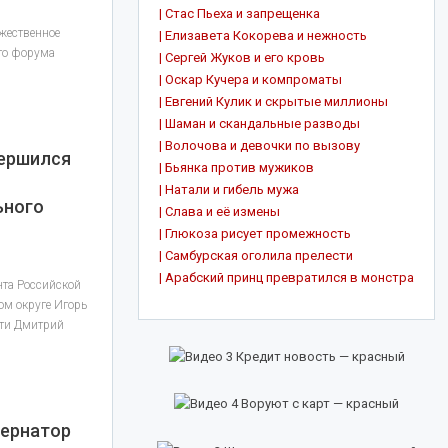
| Стас Пьеха и запрещенка
ржественное
| Елизавета Кокорева и нежность
го форума
| Сергей Жуков и его кровь
| Оскар Кучера и компроматы
| Евгений Кулик и скрытые миллионы
| Шаман и скандальные разводы
| Волочова и девочки по вызову
вершился
| Бьянка против мужиков
| Натали и гибель мужа
ьного
| Слава и её измены
| Глюкоза рисует промежность
| Самбурская оголила прелести
| Арабский принц превратился в монстра
та Российской
м округе Игорь
сти Дмитрий
бернатор