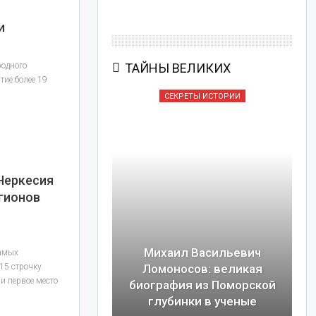
и
родного
ТАЙНЫ ВЕЛИКИХ
ие более 19
Ы ИСТОРИИ
СЕКРЕТЫ ИСТОРИИ
Черкесия
егионов
Михаил Васильевич
самых
15 строчку
евич Толстой:
Ломоносов: великая
 и первое место
 от войны до
биография из Поморской
ира
глубинки в ученые