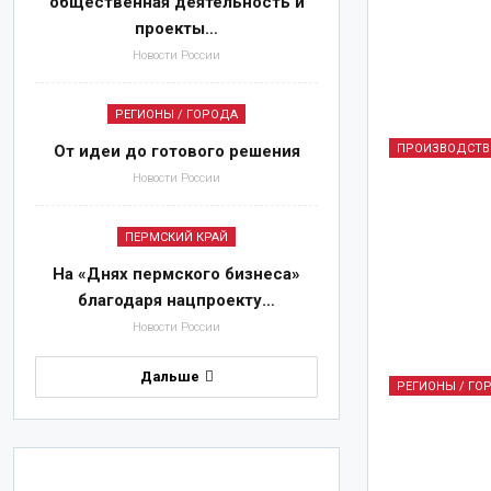
общественная деятельность и
мессенджера стали
проекты…
пособниками
Новости России
терроризма?
Авг 2, 2026
РЕГИОНЫ / ГОРОДА
ПРОИЗВОДСТВ
От идеи до готового решения
Новости России
ПЕРМСКИЙ КРАЙ
На «Днях пермского бизнеса»
благодаря нацпроекту…
Новости России
Дальше
РЕГИОНЫ / ГО