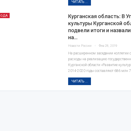
ЧИТАТЬ ...
Курганская область: В У
РОДА
культуры Курганской об
подвели итоги и назвали
на…
Новости России
Фев 28, 2019
На расширенном заседании коллегии о
расходы на реализацию государствен
Курганской области «Развитие культу
2014-2020 годы составляют 686 млн 
ЧИТАТЬ ...