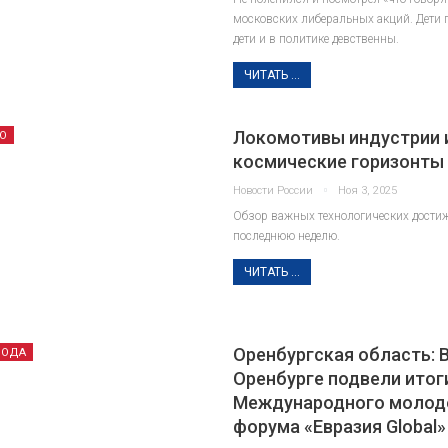
* Образец бездарной
заявление
московских либеральных акций. Дети г
траты военного
детей. 
дети и в политике девственны.
потенциала
максималь
ЧИТАТЬ ...
Авг 7, 2026
Авг 
Локомотивы индустрии 
О
космические горизонты
Новости России
Ноя 3, 2025
Обзор важных технологических дости
последнюю неделю.
ЧИТАТЬ ...
Оренбургская область: 
РОДА
Оренбурге подвели итог
Международного молод
форума «Евразия Global»