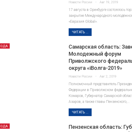
Новости России
Авг 19, 2019
17 августа в Оренбурге состоялось то
закрытие Международного молодёжно
«Евразия Global».
ЧИТАТЬ ...
Самарская область: За
РОДА
Молодежный форум
Приволжского федерал
округа «iВолга-2019»
Новости России
Авг 2, 2019
Полномочный представитель Президен
Федерации в Приволжском федерально
Комаров, Губернатор Самарской обла
Азаров, а также главы Пензенского,…
ЧИТАТЬ ...
Пензенская область: Гу
РОДА