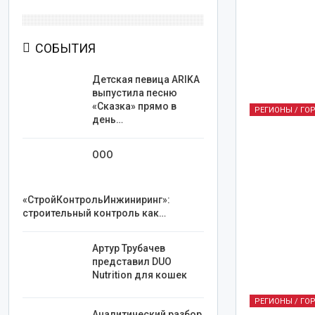
СОБЫТИЯ
Детская певица ARIKA
выпустила песню
«Сказка» прямо в
РЕГИОНЫ / ГО
день…
ООО
«СтройКонтрольИнжиниринг»:
строительный контроль как…
Артур Трубачев
представил DUO
Nutrition для кошек
РЕГИОНЫ / ГО
Аналитический разбор