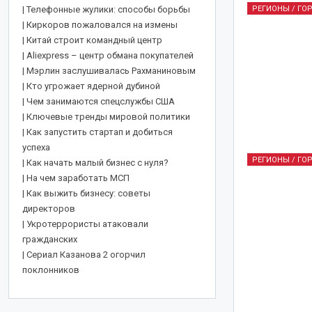
РЕГИОНЫ / ГО
| Телефонные жулики: способы борьбы
| Киркоров пожаловался на измены
| Китай строит командный центр
| Aliexpress – центр обмана покупателей
| Мэрлин заслушивалась Рахманиновым
| Кто угрожает ядерной дубиной
СЕКРЕТЫ ИСТОРИИ
| Чем занимаются спецслужбы США
| Ключевые тренды мировой политики
| Как запустить стартап и добиться
успеха
РЕГИОНЫ / ГО
| Как начать малый бизнес с нуля?
| На чем заработать МСП
| Как выжить
бизнесу
: советы
директоров
| Укротеррористы атаковали
гражданских
| Сериал Казанова 2 огорчил
Екатерина II Великая: от
поклонников
принцессы Фике до
великой русской княгини