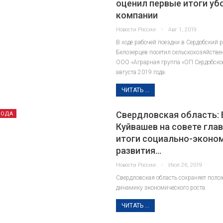
оценил первые итоги уб
компании
Новости России
Авг 1, 2019
В ходе рабочей поездки в Сердобский 
Белозерцев посетил сельскохозяйстве
ООО «Аграрная группа «ОП Сердобское»
августа 2019 года.
ЧИТАТЬ ...
Свердловская область: 
РОДА
Куйвашев на совете гла
итоги социально-эконо
развития…
Новости России
Июл 26, 2019
Свердловская область сохраняет пол
динамику экономического роста.
ЧИТАТЬ ...