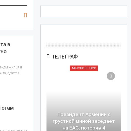
та в
тно
ТЕЛЕГРАФ
ренды жилья в
И ВСЛУХ
МЫСЛИ ВСЛУХ
нта, сдается
.
итогам
Президент Армении с
ского ученого
грустной миной заседает
 покойника
на ЕАС, потеряв 4
 дети» по итогам