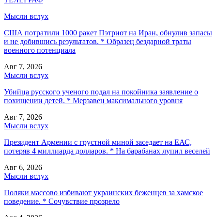
Мысли вслух
США потратили 1000 ракет Пэтриот на Иран, обнулив запасы
и не добившись результатов. * Образец бездарной траты
военного потенциала
Авг 7, 2026
Мысли вслух
Убийца русского ученого подал на покойника заявление о
похищении детей. * Мерзавец максимального уровня
Авг 7, 2026
Мысли вслух
Президент Армении с грустной миной заседает на ЕАС,
потеряв 4 миллиарда долларов. * На барабанах лупил веселей
Авг 6, 2026
Мысли вслух
Поляки массово избивают украинских беженцев за хамское
поведение. * Сочувствие прозрело