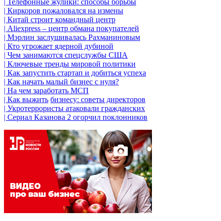
| Телефонные жулики: способы борьбы
| Киркоров пожаловался на измены
| Китай строит командный центр
| Aliexpress – центр обмана покупателей
| Мэрлин заслушивалась Рахманиновым
| Кто угрожает ядерной дубиной
| Чем занимаются спецслужбы США
| Ключевые тренды мировой политики
| Как запустить стартап и добиться успеха
| Как начать малый бизнес с нуля?
| На чем заработать МСП
| Как выжить
бизнесу
: советы директоров
| Укротеррористы атаковали гражданских
| Сериал Казанова 2 огорчил поклонников