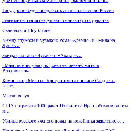
Две пенсии, китайские лекарства, экономия топлива
Государство будет продлевать жизнь населению России
Зеленые растения разрушают экономику государства
Скандалы и Шоу-бизнес
Между службой и музыкой: Рома «Арамис» и «Мила на
Луне»…
Звезда фильмов «Чужие» и «Аватар»…
«Малолетний ублюдок довел человека»: житель
Владивостока…
Композитор Микаэль Крету отомстил певице Сандре за
развод
Мысли вслух
США потратили 1000 ракет Пэтриот на Иран, обнулив запасы
и…
Убийца русского ученого подал на покойника заявление о…
Президент Армении с грустной миной заседает на ЕАС,