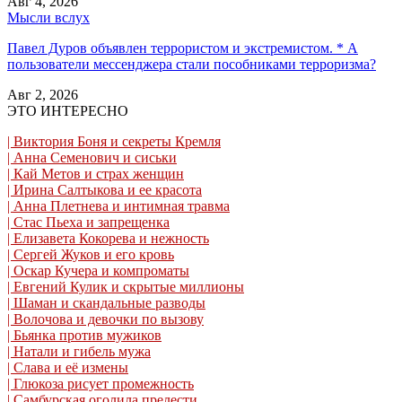
Авг 4, 2026
Мысли вслух
Павел Дуров объявлен террористом и экстремистом. * А
пользователи мессенджера стали пособниками терроризма?
Авг 2, 2026
ЭТО ИНТЕРЕСНО
| Виктория Боня и секреты Кремля
| Анна Семенович и сиськи
| Кай Метов и страх женщин
| Ирина Салтыкова и ее красота
| Анна Плетнева и интимная травма
| Стас Пьеха и запрещенка
| Елизавета Кокорева и нежность
| Сергей Жуков и его кровь
| Оскар Кучера и компроматы
| Евгений Кулик и скрытые миллионы
| Шаман и скандальные разводы
| Волочова и девочки по вызову
| Бьянка против мужиков
| Натали и гибель мужа
| Слава и её измены
| Глюкоза рисует промежность
| Самбурская оголила прелести