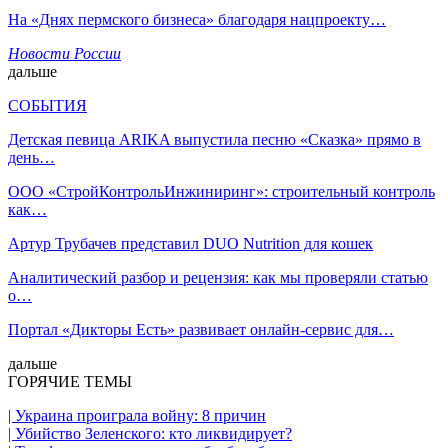
На «Днях пермского бизнеса» благодаря нацпроекту…
Новости России
дальше
СОБЫТИЯ
Детская певица ARIKA выпустила песню «Сказка» прямо в
день…
ООО «СтройКонтрольИнжиниринг»: строительный контроль
как…
Артур Трубачев представил DUO Nutrition для кошек
Аналитический разбор и рецензия: как мы проверяли статью
о…
Портал «Дикторы Есть» развивает онлайн-сервис для…
дальше
ГОРЯЧИЕ ТЕМЫ
| Украина проиграла войну: 8 причин
| Убийство Зеленского: кто ликвидирует?