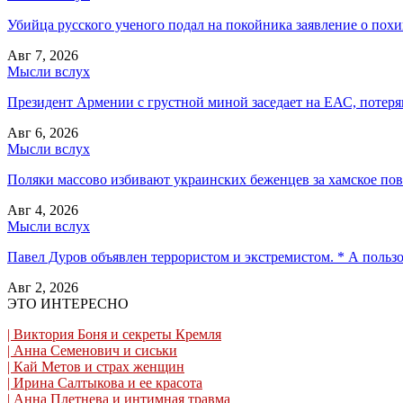
Убийца русского ученого подал на покойника заявление о пох
Авг 7, 2026
Мысли вслух
Президент Армении с грустной миной заседает на ЕАС, потеряв
Авг 6, 2026
Мысли вслух
Поляки массово избивают украинских беженцев за хамское пов
Авг 4, 2026
Мысли вслух
Павел Дуров объявлен террористом и экстремистом. * А польз
Авг 2, 2026
ЭТО ИНТЕРЕСНО
| Виктория Боня и секреты Кремля
| Анна Семенович и сиськи
| Кай Метов и страх женщин
| Ирина Салтыкова и ее красота
| Анна Плетнева и интимная травма