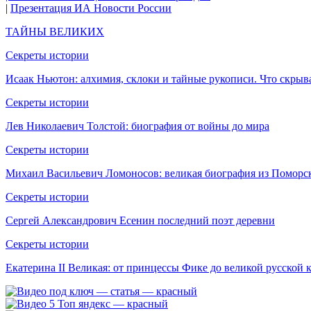
|
Презентация ИА Новости России
ТАЙНЫ ВЕЛИКИХ
Секреты истории
Исаак Ньютон: алхимия, склоки и тайные рукописи. Что скрыв
Секреты истории
Лев Николаевич Толстой: биография от войны до мира
Секреты истории
Михаил Васильевич Ломоносов: великая биография из Поморс
Секреты истории
Сергей Александрович Есенин последний поэт деревни
Секреты истории
Екатерина II Великая: от принцессы Фике до великой русской 