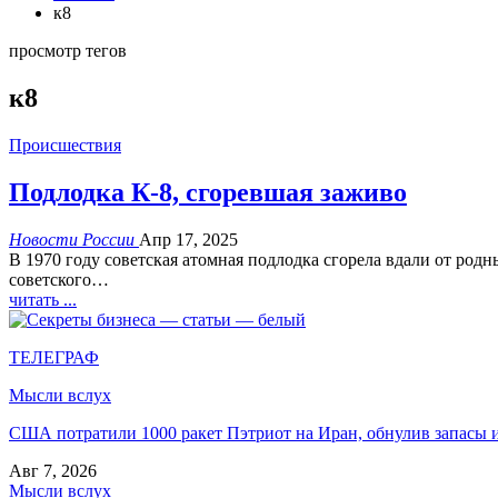
к8
просмотр тегов
к8
Происшествия
Подлодка К-8, сгоревшая заживо
Новости России
Апр 17, 2025
В 1970 году советская атомная подлодка сгорела вдали от род
советского…
читать ...
ТЕЛЕГРАФ
Мысли вслух
США потратили 1000 ракет Пэтриот на Иран, обнулив запасы и
Авг 7, 2026
Мысли вслух