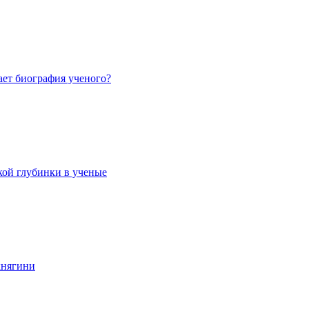
ает биография ученого?
кой глубинки в ученые
княгини