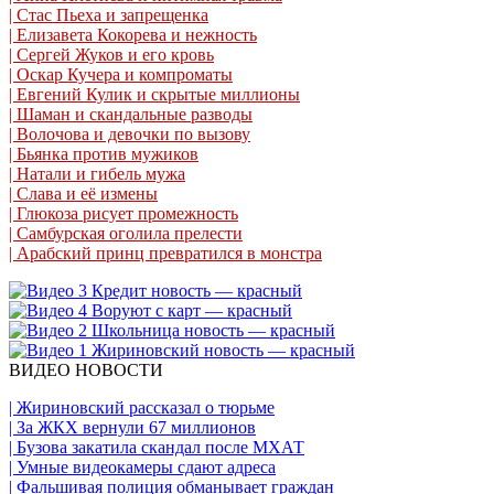
| Стас Пьеха и запрещенка
| Елизавета Кокорева и нежность
| Сергей Жуков и его кровь
| Оскар Кучера и компроматы
| Евгений Кулик и скрытые миллионы
| Шаман и скандальные разводы
| Волочова и девочки по вызову
| Бьянка против мужиков
| Натали и гибель мужа
| Слава и её измены
| Глюкоза рисует промежность
| Самбурская оголила прелести
| Арабский принц превратился в монстра
ВИДЕО НОВОСТИ
| Жириновский рассказал о тюрьме
| За ЖКХ вернули 67 миллионов
| Бузова закатила скандал после МХАТ
| Умные видеокамеры сдают адреса
| Фальшивая полиция обманывает граждан