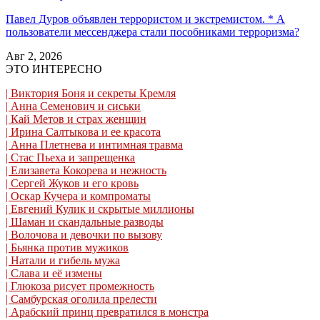
Павел Дуров объявлен террористом и экстремистом. * А
пользователи мессенджера стали пособниками терроризма?
Авг 2, 2026
ЭТО ИНТЕРЕСНО
| Виктория Боня и секреты Кремля
| Анна Семенович и сиськи
| Кай Метов и страх женщин
| Ирина Салтыкова и ее красота
| Анна Плетнева и интимная травма
| Стас Пьеха и запрещенка
| Елизавета Кокорева и нежность
| Сергей Жуков и его кровь
| Оскар Кучера и компроматы
| Евгений Кулик и скрытые миллионы
| Шаман и скандальные разводы
| Волочова и девочки по вызову
| Бьянка против мужиков
| Натали и гибель мужа
| Слава и её измены
| Глюкоза рисует промежность
| Самбурская оголила прелести
| Арабский принц превратился в монстра