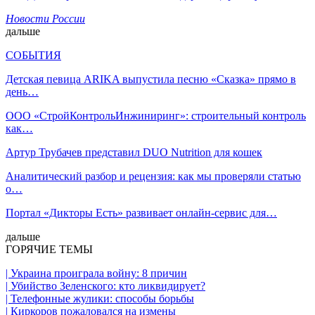
Новости России
дальше
СОБЫТИЯ
Детская певица ARIKA выпустила песню «Сказка» прямо в
день…
ООО «СтройКонтрольИнжиниринг»: строительный контроль
как…
Артур Трубачев представил DUO Nutrition для кошек
Аналитический разбор и рецензия: как мы проверяли статью
о…
Портал «Дикторы Есть» развивает онлайн-сервис для…
дальше
ГОРЯЧИЕ ТЕМЫ
| Украина проиграла войну: 8 причин
| Убийство Зеленского: кто ликвидирует?
| Телефонные жулики: способы борьбы
| Киркоров пожаловался на измены