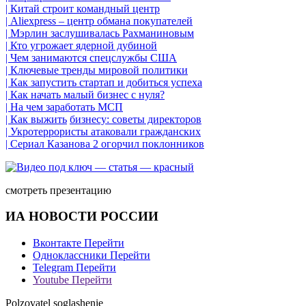
| Китай строит командный центр
| Aliexpress – центр обмана покупателей
| Мэрлин заслушивалась Рахманиновым
| Кто угрожает ядерной дубиной
| Чем занимаются спецслужбы США
| Ключевые тренды мировой политики
| Как запустить стартап и добиться успеха
| Как начать малый бизнес с нуля?
| На чем заработать МСП
| Как выжить
бизнесу
: советы директоров
| Укротеррористы атаковали гражданских
| Сериал Казанова 2 огорчил поклонников
смотреть презентацию
ИА НОВОСТИ РОССИИ
Вконтакте
Перейти
Одноклассники
Перейти
Telegram
Перейти
Youtube
Перейти
Polzovatel soglashenie