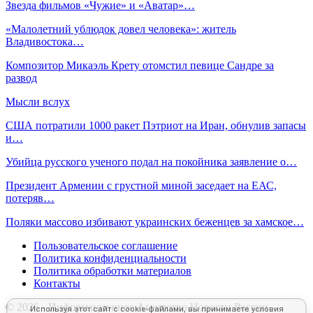
Звезда фильмов «Чужие» и «Аватар»…
«Малолетний ублюдок довел человека»: житель
Владивостока…
Композитор Микаэль Крету отомстил певице Сандре за
развод
Мысли вслух
США потратили 1000 ракет Пэтриот на Иран, обнулив запасы
и…
Убийца русского ученого подал на покойника заявление о…
Президент Армении с грустной миной заседает на ЕАС,
потеряв…
Поляки массово избивают украинских беженцев за хамское…
Пользовательское соглашение
Политика конфиденциальности
Политика обработки материалов
Контакты
© 2026 - Информационное Агентство Новости России -
Используя этот сайт с cookie-файлами, вы принимаете условия