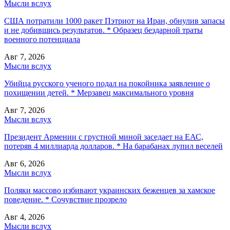
Мысли вслух
США потратили 1000 ракет Пэтриот на Иран, обнулив запасы
и не добившись результатов. * Образец бездарной траты
военного потенциала
Авг 7, 2026
Мысли вслух
Убийца русского ученого подал на покойника заявление о
похищении детей. * Мерзавец максимального уровня
Авг 7, 2026
Мысли вслух
Президент Армении с грустной миной заседает на ЕАС,
потеряв 4 миллиарда долларов. * На барабанах лупил веселей
Авг 6, 2026
Мысли вслух
Поляки массово избивают украинских беженцев за хамское
поведение. * Сочувствие прозрело
Авг 4, 2026
Мысли вслух