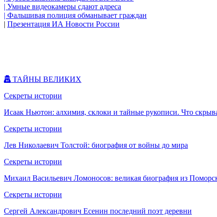
| Умные видеокамеры сдают адреса
| Фальшивая полиция обманывает граждан
|
Презентация ИА Новости России
ТАЙНЫ ВЕЛИКИХ
Секреты истории
Исаак Ньютон: алхимия, склоки и тайные рукописи. Что скрыв
Секреты истории
Лев Николаевич Толстой: биография от войны до мира
Секреты истории
Михаил Васильевич Ломоносов: великая биография из Поморс
Секреты истории
Сергей Александрович Есенин последний поэт деревни