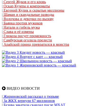
| Сергей Жуков и его кровь
| Оскар Кучера и компроматы
| Евгений Кулик и скрытые миллионы
| Шаман и скандальные разводы
| Волочова и девочки по вызову
| Бьянка против мужиков
| Натали и гибель мужа
| Слава и её измены
| Глюкоза рисует промежность
| Самбурская оголила прелести
| Арабский принц превратился в монстра
ВИДЕО НОВОСТИ
| Жириновский рассказал о тюрьме
| За ЖКХ вернули 67 миллионов
| Бузова закатила скандал после МХАТ