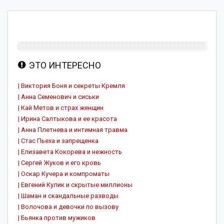
ЭТО ИНТЕРЕСНО
| Виктория Боня и секреты Кремля
| Анна Семенович и сиськи
| Кай Метов и страх женщин
| Ирина Салтыкова и ее красота
| Анна Плетнева и интимная травма
| Стас Пьеха и запрещенка
| Елизавета Кокорева и нежность
| Сергей Жуков и его кровь
| Оскар Кучера и компроматы
| Евгений Кулик и скрытые миллионы
| Шаман и скандальные разводы
| Волочова и девочки по вызову
| Бьянка против мужиков