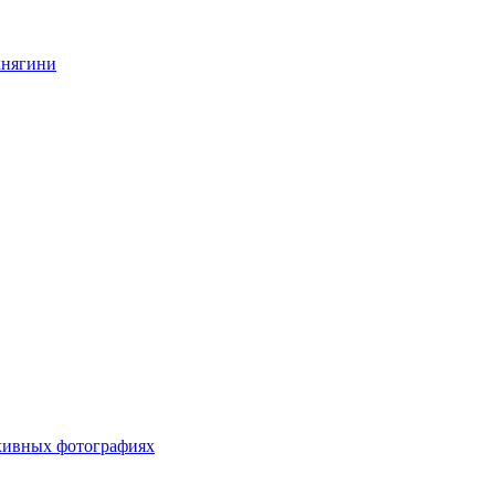
княгини
хивных фотографиях