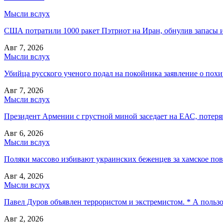
Мысли вслух
США потратили 1000 ракет Пэтриот на Иран, обнулив запасы и
Авг 7, 2026
Мысли вслух
Убийца русского ученого подал на покойника заявление о пох
Авг 7, 2026
Мысли вслух
Президент Армении с грустной миной заседает на ЕАС, потеряв
Авг 6, 2026
Мысли вслух
Поляки массово избивают украинских беженцев за хамское пов
Авг 4, 2026
Мысли вслух
Павел Дуров объявлен террористом и экстремистом. * А польз
Авг 2, 2026