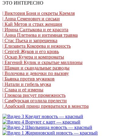
ЭТО ИНТЕРЕСНО
| Виктория Боня и секреты Кремля
| Анна Семенович и сиськи
| Кай Метов и страх женщин
| Ирина Салтыкова и ее красота
| Анна Плетнева и интимная травма
| Стас Пьеха и запрещенка
| Елизавета Кокорева и нежность
| Сергей Жуков и его кровь
| Оскар Кучера и компроматы
| Евгений Кулик и скрытые миллионы
| Шаман и скандальные разводы
| Волочова и девочки по вызову
| Бьянка против мужиков
| Натали и гибель мужа
| Слава и её измены
| Глюкоза рисует промежность
| Самбурская оголила прелести
| Арабский принц превратился в монстра