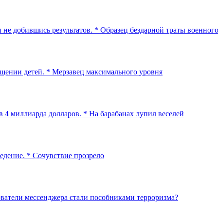
 не добившись результатов. * Образец бездарной траты военног
ищении детей. * Мерзавец максимального уровня
 4 миллиарда долларов. * На барабанах лупил веселей
едение. * Сочувствие прозрело
ователи мессенджера стали пособниками терроризма?