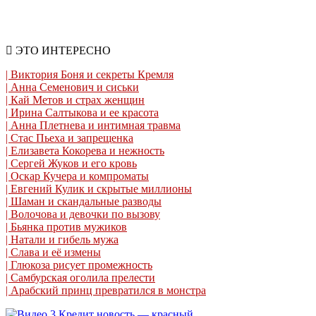
ЭТО ИНТЕРЕСНО
| Виктория Боня и секреты Кремля
| Анна Семенович и сиськи
| Кай Метов и страх женщин
| Ирина Салтыкова и ее красота
| Анна Плетнева и интимная травма
| Стас Пьеха и запрещенка
| Елизавета Кокорева и нежность
| Сергей Жуков и его кровь
| Оскар Кучера и компроматы
| Евгений Кулик и скрытые миллионы
| Шаман и скандальные разводы
| Волочова и девочки по вызову
| Бьянка против мужиков
| Натали и гибель мужа
| Слава и её измены
| Глюкоза рисует промежность
| Самбурская оголила прелести
| Арабский принц превратился в монстра