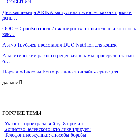
СОБЫТИЯ
Детская певица ARIKA выпустила песню «Сказка» прямо в
день…
ООО «СтройКонтрольИнжиниринг»: строительный контроль
как…
Артур Трубачев представил DUO Nutrition для кошек
Аналитический разбор и рецензия: как мы проверяли статью
о…
Портал «Дикторы Есть» развивает онлайн-сервис для…
дальше
ГОРЯЧИЕ ТЕМЫ
| Украина проиграла войну: 8 причин
| Убийство Зеленского: кто ликвидирует?
| Телефонные жулики: способы борьбы