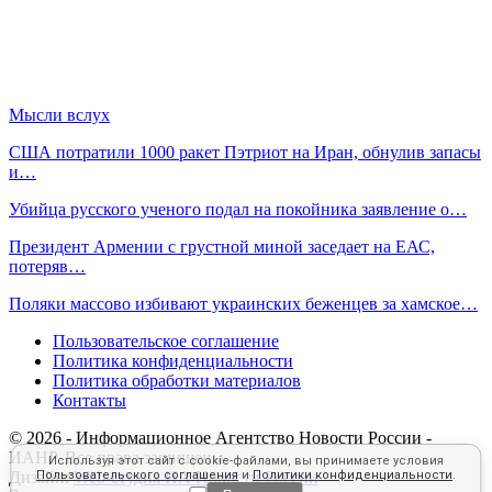
Мысли вслух
США потратили 1000 ракет Пэтриот на Иран, обнулив запасы
и…
Убийца русского ученого подал на покойника заявление о…
Президент Армении с грустной миной заседает на ЕАС,
потеряв…
Поляки массово избивают украинских беженцев за хамское…
Пользовательское соглашение
Политика конфиденциальности
Политика обработки материалов
Контакты
© 2026 - Информационное Агентство Новости России -
ИАНР. Все права защищены.
Используя этот сайт с cookie-файлами, вы принимаете условия
Пользовательского соглашения
и
Политики конфиденциальности
.
Дизайн:
Web-студия ИА Новости России