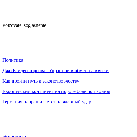
Polzovatel soglashenie
Политика
Джо Байден торговал Украиной в обмен на взятки
Как пройти путь к законотворчеству
Европейский континент на пороге большой войны
Германия напрашивается на ядерный удар
Экономика