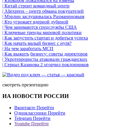
| Киркоров пожаловался на измены
| Китай строит командный центр
| Aliexpress – центр обмана покупателей
| Мэрлин заслушивалась Рахманиновым
| Кто угрожает ядерной дубиной
| Чем занимаются спецслужбы США
| Ключевые тренды мировой политики
| Как запустить стартап и добиться успеха
| Как начать малый бизнес с нуля?
| На чем заработать МСП
| Как выжить
бизнесу
: советы директоров
| Укротеррористы атаковали гражданских
| Сериал Казанова 2 огорчил поклонников
смотреть презентацию
ИА НОВОСТИ РОССИИ
Вконтакте
Перейти
Одноклассники
Перейти
Telegram
Перейти
Youtube
Перейти