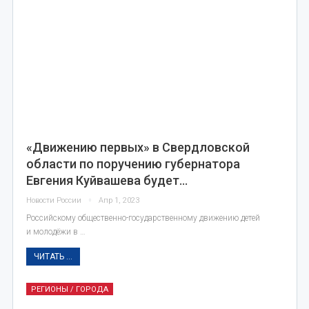
«Движению первых» в Свердловской
области по поручению губернатора
Евгения Куйвашева будет…
Новости России
Апр 1, 2023
Российскому общественно-государственному движению детей
и молодёжи в …
ЧИТАТЬ ...
РЕГИОНЫ / ГОРОДА