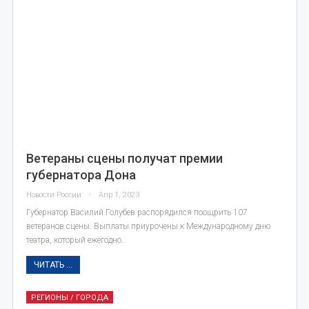
Ветераны сцены получат премии
губернатора Дона
Новости России
Апр 1, 2023
Губернатор Василий Голубев распорядился поощрить 107
ветеранов сцены. Выплаты приурочены к Международному дню
театра, который ежегодно…
ЧИТАТЬ ...
РЕГИОНЫ / ГОРОДА