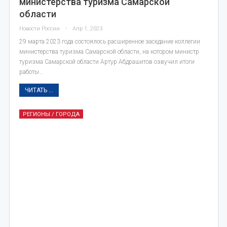
министерства туризма Самарской
области
Новости России
Апр 1, 2023
29 марта 2023 года состоялось расширенное заседание коллегии
министерства туризма Самарской области, на котором министр
туризма Самарской области Артур Абдрашитов озвучил итоги
работы…
ЧИТАТЬ ...
РЕГИОНЫ / ГОРОДА