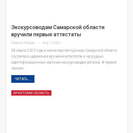
Экскурсоводам Самарской области
вручили первые аттестаты
Новости России
Апр 1, 2023
28 марта 2023 года в министерстве туризма Самарской области
состоялась церемония вручения аттестатов и нагрудных
идентификационных карточек экскурсоводам региона. В первой
«волне»…
ЧИТАТЬ ...
ИРКУТСКАЯ ОБЛАСТЬ