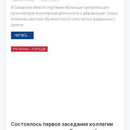
Новости России
Апр 1, 2023
В Самарской области стартовала обучающая программа для
организаторов волонтёрской деятельности и добровольцев. Самые
активные участники обучения смогут стать частью федерального
проекта…
ЧИТАТЬ ...
РЕГИОНЫ / ГОРОДА
Состоялось первое заседание коллегии