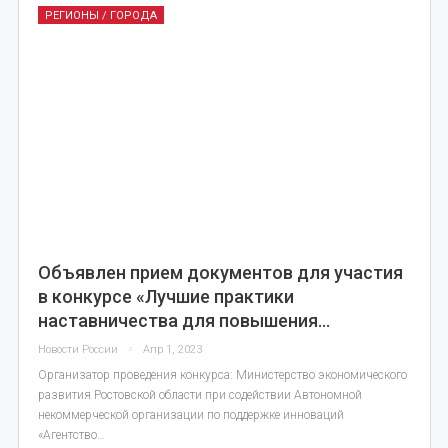
РЕГИОНЫ / ГОРОДА
Объявлен прием документов для участия
в конкурсе «Лучшие практики
наставничества для повышения…
Новости России
Апр 1, 2023
Организатор проведения конкурса: Министерство экономического
развития Ростовской области при содействии Автономной
некоммерческой организации по поддержке инноваций
«Агентство…