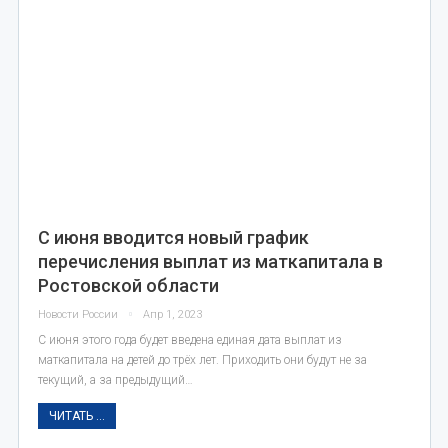
С июня вводится новый график
перечисления выплат из маткапитала в
Ростовской области
Новости России
Апр 1, 2023
С июня этого года будет введена единая дата выплат из
маткапитала на детей до трёх лет. Приходить они будут не за
текущий, а за предыдущий…
ЧИТАТЬ ...