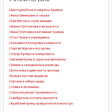
| Виктория Боня и секреты Кремля
| Анна Семенович и сиськи
| Кай Метов и страх женщин
| Ирина Салтыкова и ее красота
| Анна Плетнева и интимная травма
| Стас Пьеха и запрещенка
| Елизавета Кокорева и нежность
| Сергей Жуков и его кровь
| Оскар Кучера и компроматы
| Евгений Кулик и скрытые миллионы
| Шаман и скандальные разводы
| Волочова и девочки по вызову
| Бьянка против мужиков
| Натали и гибель мужа
| Слава и её измены
| Глюкоза рисует промежность
| Самбурская оголила прелести
| Арабский принц превратился в монстра