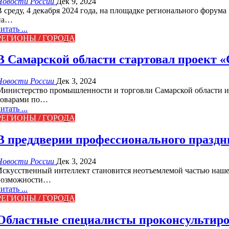
Новости России
Дек 9, 2024
В среду, 4 декабря 2024 года, на площадке регионального форум
на…
итать ...
РЕГИОНЫ / ГОРОДА
В Самарской области стартовал проект
Новости России
Дек 3, 2024
Министерство промышленности и торговли Самарской области и
товарами по…
итать ...
РЕГИОНЫ / ГОРОДА
В преддверии профессионального празд
Новости России
Дек 3, 2024
Искусственный интеллект становится неотъемлемой частью наше
возможности…
итать ...
РЕГИОНЫ / ГОРОДА
Областные специалисты проконсультиров