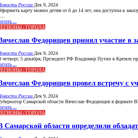
Новости России
Дек 9, 2024
Оформить карту можно детям от 6 до 14 лет, она доступна к зака
а…
итать ...
РЕГИОНЫ / ГОРОДА
Вячеслав Федорищев принял участие в з
Новости России
Дек 9, 2024
В четверг, 5 декабря, Президент РФ Владимир Путин в Кремле п
итать ...
РЕГИОНЫ / ГОРОДА
Вячеслав Федорищев провел встречу с у
Новости России
Дек 9, 2024
Губернатор Самарской области Вячеслав Федорищев в формате В
итать ...
РЕГИОНЫ / ГОРОДА
В Самарской области определили облада