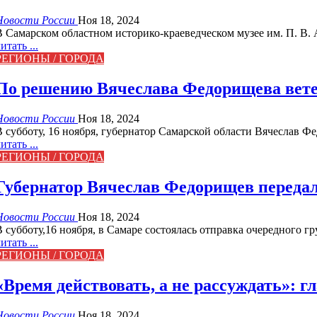
Новости России
Ноя 18, 2024
В Самарском областном историко-краеведческом музее им. П. В.
итать ...
РЕГИОНЫ / ГОРОДА
По решению Вячеслава Федорищева вет
Новости России
Ноя 18, 2024
В субботу, 16 ноября, губернатор Самарской области Вячеслав 
итать ...
РЕГИОНЫ / ГОРОДА
Губернатор Вячеслав Федорищев передал
Новости России
Ноя 18, 2024
В субботу,16 ноября, в Самаре состоялась отправка очередного 
итать ...
РЕГИОНЫ / ГОРОДА
«Время действовать, а не рассуждать»: 
Новости России
Ноя 18, 2024