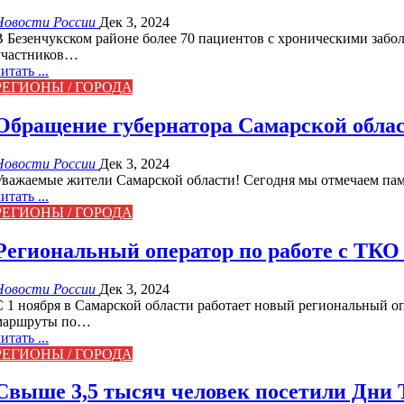
Новости России
Дек 3, 2024
В Безенчукском районе более 70 пациентов с хроническими забо
участников…
итать ...
РЕГИОНЫ / ГОРОДА
Обращение губернатора Самарской облас
Новости России
Дек 3, 2024
Уважаемые жители Самарской области! Сегодня мы отмечаем памя
итать ...
РЕГИОНЫ / ГОРОДА
Региональный оператор по работе с ТКО 
Новости России
Дек 3, 2024
С 1 ноября в Самарской области работает новый региональный 
маршруты по…
итать ...
РЕГИОНЫ / ГОРОДА
Свыше 3,5 тысяч человек посетили Дни 