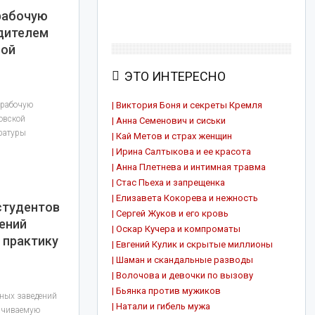
рабочую
одителем
ной
ЭТО ИНТЕРЕСНО
 рабочую
| Виктория Боня и секреты Кремля
овской
| Анна Семенович и сиськи
ратуры
| Кай Метов и страх женщин
| Ирина Салтыкова и ее красота
| Анна Плетнева и интимная травма
| Стас Пьеха и запрещенка
| Елизавета Кокорева и нежность
 студентов
| Сергей Жуков и его кровь
ений
| Оскар Кучера и компроматы
 практику
| Евгений Кулик и скрытые миллионы
| Шаман и скандальные разводы
| Волочова и девочки по вызову
| Бьянка против мужиков
бных заведений
| Натали и гибель мужа
лачиваемую