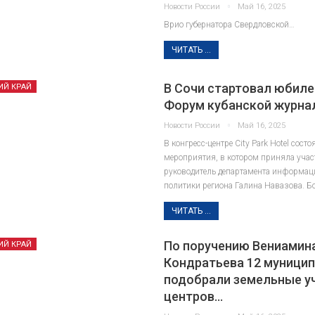
Новости России
Май 16, 2025
Врио губернатора Свердловской…
ЧИТАТЬ ...
В Сочи стартовал юбил
ИЙ КРАЙ
Форум кубанской журна
Исаак Ньютон: алхимия,
склоки и тайные
Лев Никола
Новости России
Май 16, 2025
рукописи. Что скрывает
биография
В конгресс-центре City Park Hotel сост
биография ученого?
м
мероприятия, в котором приняла учас
руководитель департамента информа
политики региона Галина Навазова. Б
ЧИТАТЬ ...
По поручению Вениамин
ИЙ КРАЙ
Кондратьева 12 муници
подобрали земельные у
центров…