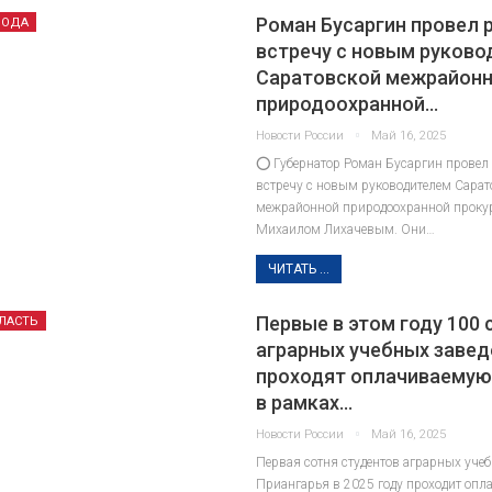
Роман Бусаргин провел 
РОДА
встречу с новым руков
Саратовской межрайон
природоохранной…
Новости России
Май 16, 2025
⭕ Губернатор Роман Бусаргин провел
встречу с новым руководителем Сарат
межрайонной природоохранной проку
Михаилом Лихачевым. Они…
ЧИТАТЬ ...
Первые в этом году 100
ЛАСТЬ
аграрных учебных завед
проходят оплачиваемую
в рамках…
Новости России
Май 16, 2025
Первая сотня студентов аграрных уче
Приангарья в 2025 году проходит оп