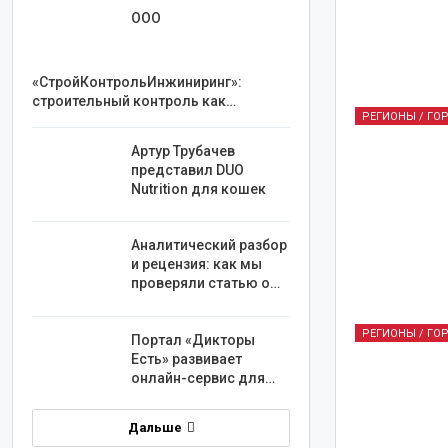
ООО
«СтройКонтрольИнжиниринг»:
строительный контроль как…
РЕГИОНЫ / ГО
Артур Трубачев
представил DUO
Nutrition для кошек
Аналитический разбор
и рецензия: как мы
проверяли статью о…
РЕГИОНЫ / ГО
Портал «Дикторы
Есть» развивает
онлайн-сервис для…
Дальше