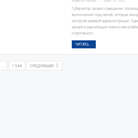
Новости России
Май 16, 2025
Губернатор провел совещание, посвящ
выполнению поручений, которые нахо
контроле краевой администрации. Одн
касается реализации нового масштабн
спортивного…
ЧИТАТЬ ...
…
1 544
СЛЕДУЮЩАЯ
ФОТО
Ф