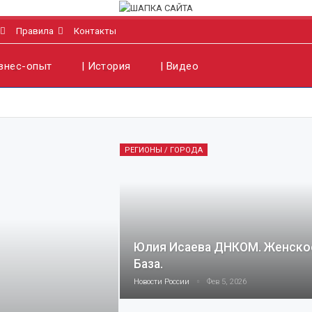
Правила
Контакты
изнес-опыт
| История
| Видео
РЕГИОНЫ / ГОРОДА
Юлия Исаева ДНКОМ. Женско
База.
Новости России
Фев 5, 2026