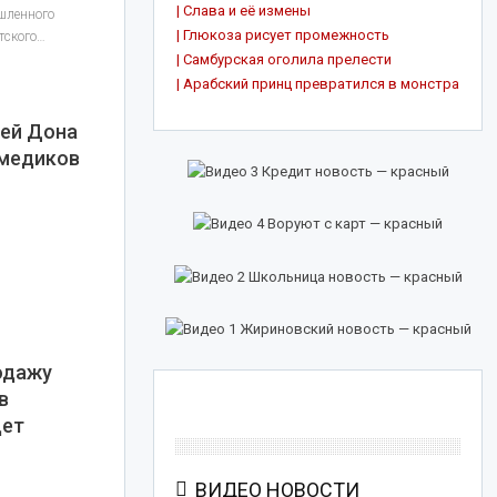
| Слава и её измены
шленного
| Глюкоза рисует промежность
тского
…
| Самбурская оголила прелести
| Арабский принц превратился в монстра
лей Дона
 медиков
одажу
в
дет
ВИДЕО НОВОСТИ