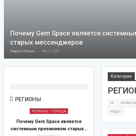
Почему Gem Space является системн
старых мессенджеров
Новости России
Фев 5, 2026
Категории
РЕГИО
РЕГИОНЫ
PR
АЛТАЙСК
РЕГИОНЫ / ГОРОДА
ВИДЕО
Почему Gem Space является
системным преемником старых…