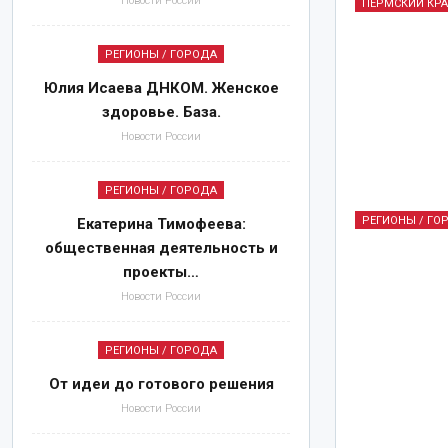
Новости России
ПЕРМСКИЙ КР
МЫСЛИ ВСЛУХ
РЕГИОНЫ / ГОРОДА
Юлия Исаева ДНКОМ. Женское
здоровье. База.
Новости России
Павел Дуров объявлен
террористом и
РЕГИОНЫ / ГОРОДА
экстремистом. * А
РЕГИОНЫ / ГО
Екатерина Тимофеева:
пользователи
общественная деятельность и
мессенджера стали
проекты…
пособниками
Новости России
терроризма?
Авг 2, 2026
РЕГИОНЫ / ГОРОДА
От идеи до готового решения
Новости России