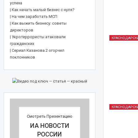
успеха
| Как начать малый бизнес с нуля?
| На чем заработать МСП
| Как выжить
бизнесу
: советы
директоров
| Укротеррористы атаковали
КРАСНОДАРСК
гражданских
| Сериал Казанова 2 огорчил
Екатерина II Великая: от
поклонников
принцессы Фике до
великой русской княгини
КРАСНОДАРСК
Смотреть Презентацию
ИА НОВОСТИ
РОССИИ