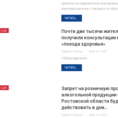
практику на предприятиях агропромы
комплекса региона. Учащиеся из Ирку
ЧИТАТЬ ...
Почти две тысячи жите
РОДА
получили консультации
«поезда здоровья»
Новости России
Май 16, 2025
«Поезд здоровья»…
ЧИТАТЬ ...
Запрет на розничную пр
РОДА
алкогольной продукции 
Ростовской области бу
действовать в дни…
Новости России
Май 16, 2025