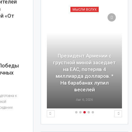
ителей
а
И ВСЛУХ
МЫСЛИ ВСЛУХ
й «От
Президент Армении с
ского ученого
грустной миной заседает
 Победы
 покойника
на ЕАС, потеряв 4
ичных
 о похищении
миллиарда долларов. *
* Мерзавец
На барабанах лупил
ного уровня
веселей
дготовка к
7, 2026
Авг 6, 2026
икой
аседании