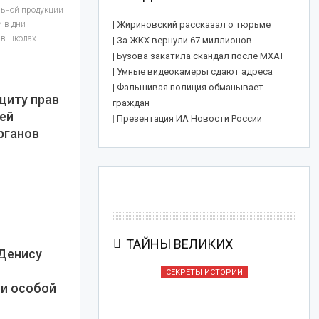
льной продукции
и в дни
| Жириновский рассказал о тюрьме
в школах.…
| За ЖКХ вернули 67 миллионов
| Бузова закатила скандал после МХАТ
| Умные видеокамеры сдают адреса
| Фальшивая полиция обманывает
щиту прав
граждан
мей
|
Презентация ИА Новости России
рганов
ТАЙНЫ ВЕЛИКИХ
Денису
Ы ИСТОРИИ
СЕКРЕТЫ ИСТОРИИ
 и особой