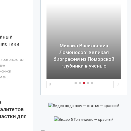
ейный
листики
Михаил Васильевич
евич Толстой:
Ломоносов: великая
 от войны до
биография из Поморской
оялось открытие
ира
глубинки в ученые
тие
ционной
олее…
а
палитетов
частки для