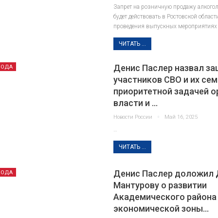
Запрет на розничную продажу алкого
будет действовать в Ростовской област
проведения выпускных мероприятиях 
ЧИТАТЬ ...
Денис Паслер назвал за
РОДА
участников СВО и их се
приоритетной задачей о
власти и …
Новости России
Май 16, 2025
…
ЧИТАТЬ ...
Денис Паслер доложил 
РОДА
Мантурову о развитии
СЕКРЕТЫ ИСТОРИИ
СЕКРЕТ
Академического района
экономической зоны…