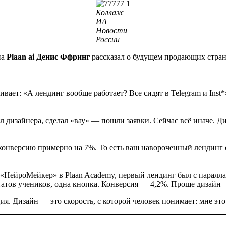
Коллаж
ИА
Новости
России
иа
Plaan ai Денис Ффринг
рассказал о будущем продающих стран
ет: «А лендинг вообще работает? Все сидят в Telegram и Inst*»
 дизайнера, сделал «вау» — пошли заявки. Сейчас всё иначе. Диз
конверсию примерно на 7%. То есть ваш навороченный лендинг с
рс «НейроМейкер» в Plaan Academy, первый лендинг был с пара
татов учеников, одна кнопка. Конверсия — 4,2%. Проще дизайн
рация. Дизайн — это скорость, с которой человек понимает: мне э