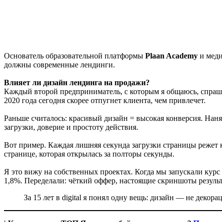
Основатель образовательной платформы
Plaan Academy
и мед
должны современные лендинги.
Влияет ли дизайн лендинга на продажи?
Каждый второй предприниматель, с которым я общаюсь, спрашива
2020 года сегодня скорее отпугнет клиента, чем привлечет.
Раньше считалось: красивый дизайн = высокая конверсия. Нанял
загрузки, доверие и простоту действия.
Вот пример. Каждая лишняя секунда загрузки страницы режет 
странице, которая открылась за полторы секунды.
Я это вижу на собственных проектах. Когда мы запускали ку
1,8%. Переделали: чёткий оффер, настоящие скриншоты резуль
За 15 лет в digital я понял одну вещь: дизайн — не деко