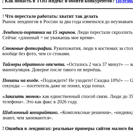
| Как попасть в ТОП Яндекс и обойти конкурентов?
Полезн
!
Что перестало работать: хватит так делать
Рынок лендингов в России за два года изменился до неузнавае
Лендинги-портянки на 15 экранов.
Люди перестали скроллить 
Сейчас «длинный = не уважаешь мое время».
Стоковые фотографии.
Рукопожатия, люди в костюмах за стол
вообще без фото, чем со стоками.
Таймеры обратного отсчета.
«Осталось 2 часа 37 минут» — к
манипуляция. Доверие после такого не вернёшь.
Попапы на входе.
«Подождите! Не уходите! Скидка 10%!» — Goo
секунды — посетитель даже не понял, куда попал.
«Заказать звонок»
как единственный способ связи. Люди до 35
телефона». Это как факс в 2026 году.
Шаблонный копирайтинг.
«Комплексные решения», «индивиду
знают, чем занимаются».
! Ошибки в лендингах: реальные примеры сайтов малого би