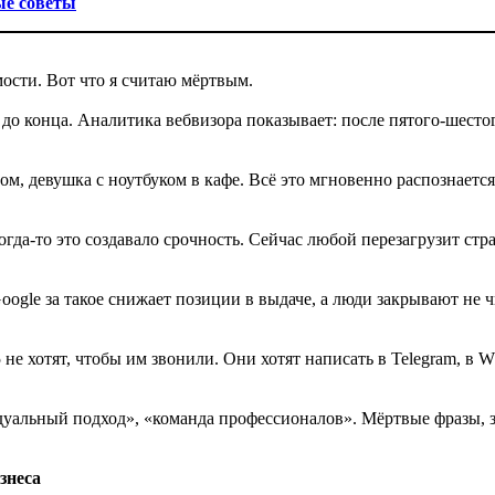
ые советы
мости. Вот что я считаю мёртвым.
до конца. Аналитика вебвизора показывает: после пятого-шесто
ом, девушка с ноутбуком в кафе. Всё это мгновенно распознается
огда-то это создавало срочность. Сейчас любой перезагрузит стр
gle за такое снижает позиции в выдаче, а люди закрывают не чи
 не хотят, чтобы им звонили. Они хотят написать в Telegram, в 
альный подход», «команда профессионалов». Мёртвые фразы, за
знеса