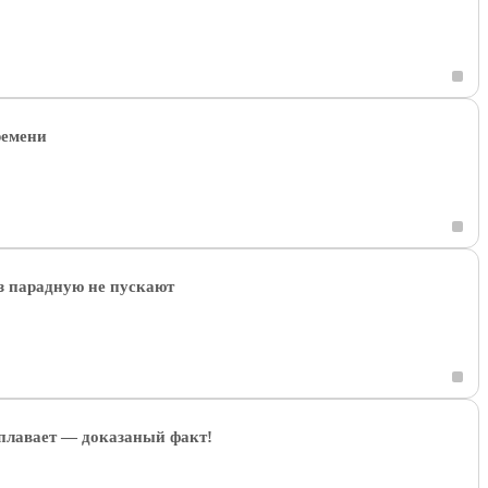
ремени
ез парадную не пускают
 плавает — доказаный факт!