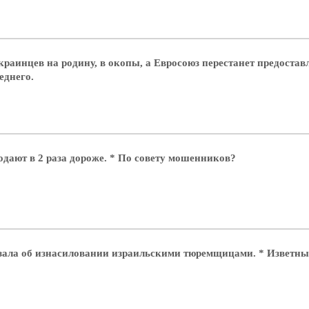
аинцев на родину, в окопы, а Евросоюз перестанет предостав
еднего.
ают в 2 раза дороже. * По совету мошенников?
ала об изнасиловании израильскими тюремщицами. * Изветный