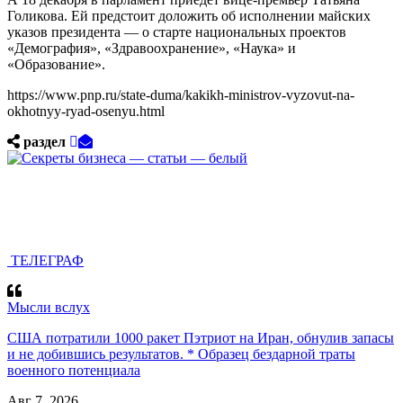
Голикова. Ей предстоит доложить об исполнении майских
указов президента — о старте национальных проектов
«Демография», «Здравоохранение», «Наука» и
«Образование».
https://www.pnp.ru/state-duma/kakikh-ministrov-vyzovut-na-
okhotnyy-ryad-osenyu.html
раздел
ТЕЛЕГРАФ
Мысли вслух
США потратили 1000 ракет Пэтриот на Иран, обнулив запасы
и не добившись результатов. * Образец бездарной траты
военного потенциала
Авг 7, 2026