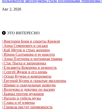
пользователи мессенджера стали пособниками терроризма?
Авг 2, 2026
ЭТО ИНТЕРЕСНО
| Виктория Боня и секреты Кремля
| Анна Семенович и сиськи
| Кай Метов и страх женщин
| Ирина Салтыкова и ее красота
| Анна Плетнева и интимная травма
| Стас Пьеха и запрещенка
| Елизавета Кокорева и нежность
| Сергей Жуков и его кровь
| Оскар Кучера и компроматы
| Евгений Кулик и скрытые миллионы
| Шаман и скандальные разводы
| Волочова и девочки по вызову
| Бьянка против мужиков
| Натали и гибель мужа
| Слава и её измены
| Глюкоза рисует промежность