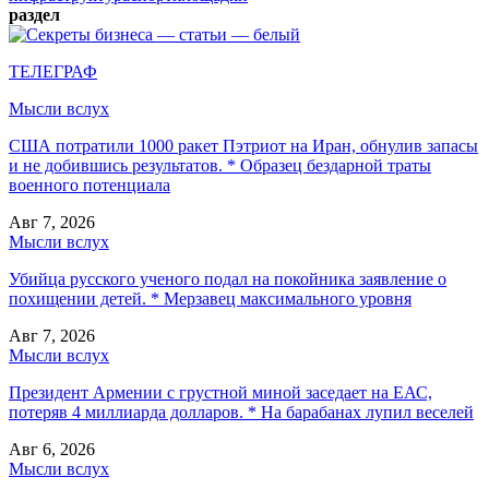
раздел
ТЕЛЕГРАФ
Мысли вслух
США потратили 1000 ракет Пэтриот на Иран, обнулив запасы
и не добившись результатов. * Образец бездарной траты
военного потенциала
Авг 7, 2026
Мысли вслух
Убийца русского ученого подал на покойника заявление о
похищении детей. * Мерзавец максимального уровня
Авг 7, 2026
Мысли вслух
Президент Армении с грустной миной заседает на ЕАС,
потеряв 4 миллиарда долларов. * На барабанах лупил веселей
Авг 6, 2026
Мысли вслух