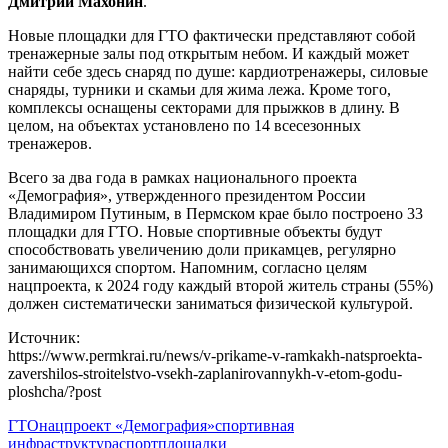
Дмитрий Махонин
.
Новые площадки для ГТО фактически представляют собой
тренажерные залы под открытым небом. И каждый может
найти себе здесь снаряд по душе: кардиотренажеры, силовые
снаряды, турники и скамьи для жима лежа. Кроме того,
комплексы оснащены секторами для прыжков в длину. В
целом, на объектах установлено по 14 всесезонных
тренажеров.
Всего за два года в рамках национального проекта
«Демография», утвержденного президентом России
Владимиром Путиным, в Пермском крае было построено 33
площадки для ГТО. Новые спортивные объекты будут
способствовать увеличению доли прикамцев, регулярно
занимающихся спортом. Напомним, согласно целям
нацпроекта, к 2024 году каждый второй житель страны (55%)
должен систематически заниматься физической культурой.
Источник:
https://www.permkrai.ru/news/v-prikame-v-ramkakh-natsproekta-
zavershilos-stroitelstvo-vsekh-zaplanirovannykh-v-etom-godu-
ploshcha/?post
ГТО
нацпроект «Демография»
спортивная
инфраструктура
спортплощадки