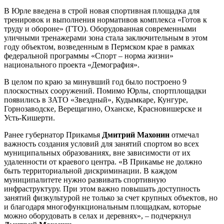
В Юрле введена в строй новая спортивная площадка для
тренировок и выполнения нормативов комплекса «Готов к
труду и обороне» (ГТО). Оборудованная современными
уличными тренажерами зона стала заключительным в этом
году объектом, возведенным в Пермском крае в рамках
федеральной программы «Спорт – норма жизни»
национального проекта «Демография».
В целом по краю за минувший год было построено 9
плоскостных сооружений. Помимо Юрлы, спортплощадки
появились в ЗАТО «Звездный», Кудымкаре, Кунгуре,
Горнозаводске, Верещагино, Оханске, Красновишерске и
Усть-Кишерти.
Ранее губернатор Прикамья
Дмитрий Махонин
отмечал
важность создания условий для занятий спортом во всех
муниципальных образованиях, вне зависимости от их
удаленности от краевого центра. «В Прикамье не должно
быть территориальной дискриминации. В каждом
муниципалитете нужно развивать спортивную
инфраструктуру. При этом важно повышать доступность
занятий физкультурой не только за счет крупных объектов, но
и благодаря многофункциональным площадкам, которые
можно оборудовать в селах и деревнях», – подчеркнул