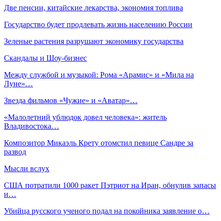
Две пенсии, китайские лекарства, экономия топлива
Государство будет продлевать жизнь населению России
Зеленые растения разрушают экономику государства
Скандалы и Шоу-бизнес
Между службой и музыкой: Рома «Арамис» и «Мила на
Луне»…
Звезда фильмов «Чужие» и «Аватар»…
«Малолетний ублюдок довел человека»: житель
Владивостока…
Композитор Микаэль Крету отомстил певице Сандре за
развод
Мысли вслух
США потратили 1000 ракет Пэтриот на Иран, обнулив запасы
и…
Убийца русского ученого подал на покойника заявление о…