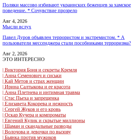
Поляки массово избивают украинских беженцев за хамское
поведение. * Сочувствие прозрело
Авг 4, 2026
Мысли вслух
Павел Дуров объявлен террористом и экстремистом. * А
пользователи мессенджера стали пособниками терроризма?
Авг 2, 2026
ЭТО ИНТЕРЕСНО
| Виктория Боня и секреты Кремля
| Анна Семенович и сиськи
| Кай Метов и страх женщин
| Ирина Салтыкова и ее красота
| Анна Плетнева и интимная травма
| Стас Пьеха и запрещенка
| Елизавета Кокорева и нежность
| Сергей Жуков и его кровь
| Оскар Кучера и компроматы
| Евгений Кулик и скрытые миллионы
| Шаман и скандальные разводы
| Волочова и девочки по вызову
| Бьянка против мужиков