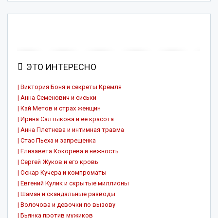
ЭТО ИНТЕРЕСНО
| Виктория Боня и секреты Кремля
| Анна Семенович и сиськи
| Кай Метов и страх женщин
| Ирина Салтыкова и ее красота
| Анна Плетнева и интимная травма
| Стас Пьеха и запрещенка
| Елизавета Кокорева и нежность
| Сергей Жуков и его кровь
| Оскар Кучера и компроматы
| Евгений Кулик и скрытые миллионы
| Шаман и скандальные разводы
| Волочова и девочки по вызову
| Бьянка против мужиков