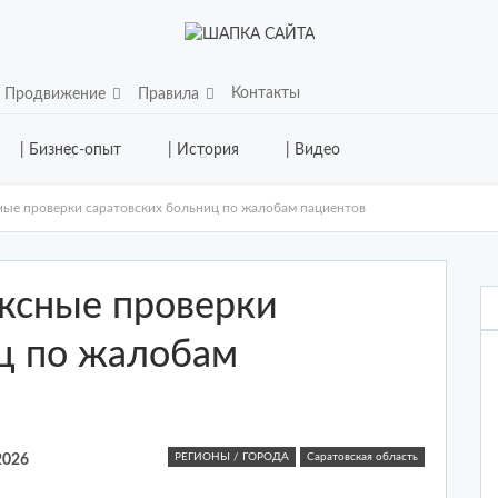
Контакты
Продвижение
Правила
| Бизнес-опыт
| История
| Видео
ые проверки саратовских больниц по жалобам пациентов
ксные проверки
ц по жалобам
РЕГИОНЫ / ГОРОДА
Саратовская область
2026