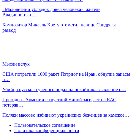
«Малолетний ублюдок довел человека»: житель
Владивостока…
Композитор Микаэль Крету отомстил певице Сандре за
развод
Мысли вслух
США потратили 1000 ракет Пэтриот на Иран, обнулив запасы
и…
Убийца русского ученого подал на покойника заявление о…
Президент Армении с грустной миной заседает на ЕАС,
потеряв…
Поляки массово избивают украинских беженцев за хамское…
Пользовательское соглашение
Политика конфиденциальности