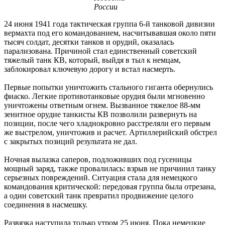
России
24 июня 1941 года тактическая группа 6-й танковой дивизии
вермахта под его командованием, насчитывавшая около пяти
тысяч солдат, десятки танков и орудий, оказалась
парализована. Причиной стал единственный советский
тяжелый танк КВ, который, выйдя в тыл к немцам,
заблокировал ключевую дорогу и встал насмерть.
Первые попытки уничтожить стального гиганта обернулись
фиаско. Легкие противотанковые орудия были мгновенно
уничтожены ответным огнем. Вызванное тяжелое 88-мм
зенитное орудие танкисты КВ позволили развернуть на
позиции, после чего хладнокровно расстреляли его первым
же выстрелом, уничтожив и расчет. Артиллерийский обстрел
с закрытых позиций результата не дал.
Ночная вылазка саперов, подложивших под гусеницы
мощный заряд, также провалилась: взрыв не причинил танку
серьезных повреждений. Ситуация стала для немецкого
командования критической: передовая группа была отрезана,
а один советский танк превратил продвижение целого
соединения в насмешку.
Развязка наступила только утром 25 июня. Пока немецкие