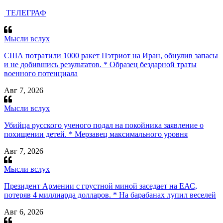
ТЕЛЕГРАФ
Мысли вслух
США потратили 1000 ракет Пэтриот на Иран, обнулив запасы
и не добившись результатов. * Образец бездарной траты
военного потенциала
Авг 7, 2026
Мысли вслух
Убийца русского ученого подал на покойника заявление о
похищении детей. * Мерзавец максимального уровня
Авг 7, 2026
Мысли вслух
Президент Армении с грустной миной заседает на ЕАС,
потеряв 4 миллиарда долларов. * На барабанах лупил веселей
Авг 6, 2026