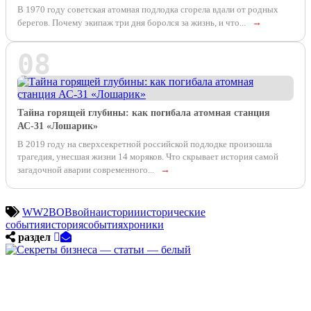
В 1970 году советская атомная подлодка сгорела вдали от родных
берегов. Почему экипаж три дня боролся за жизнь, и что...
→
08
Тайна горящей глубины: как погибала атомная станция
АС-31 «Лошарик»
В 2019 году на сверхсекретной российской подлодке произошла
трагедия, унесшая жизни 14 моряков. Что скрывает история самой
загадочной аварии современного...
→
WW2
ВОВ
война
истории
исторические
события
история
события
хроники
раздел