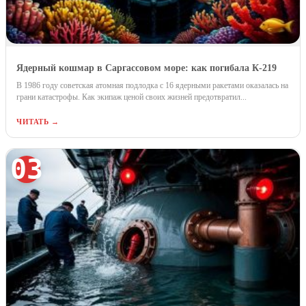
Ядерный кошмар в Саргассовом море: как погибала К-219
В 1986 году советская атомная подлодка с 16 ядерными ракетами оказалась на
грани катастрофы. Как экипаж ценой своих жизней предотвратил...
ЧИТАТЬ →
03