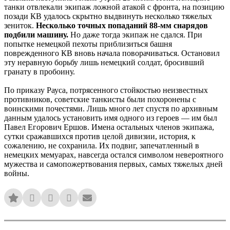
танки отвлекали экипаж ложной атакой с фронта, на позицию
позади КВ удалось скрытно выдвинуть несколько тяжелых
зениток.
Несколько точных попаданий 88-мм снарядов
подбили машину.
Но даже тогда экипаж не сдался. При
попытке немецкой пехоты приблизиться башня
поврежденного КВ вновь начала поворачиваться. Остановил
эту неравную борьбу лишь немецкий солдат, бросивший
гранату в пробоину.
По приказу Рауса, потрясенного стойкостью неизвестных
противников, советские танкисты были похоронены с
воинскими почестями. Лишь много лет спустя по архивным
данным удалось установить имя одного из героев — им был
Павел Егорович Ершов. Имена остальных членов экипажа,
сутки сражавшихся против целой дивизии, история, к
сожалению, не сохранила. Их подвиг, запечатленный в
немецких мемуарах, навсегда остался символом невероятного
мужества и самопожертвования первых, самых тяжелых дней
войны.