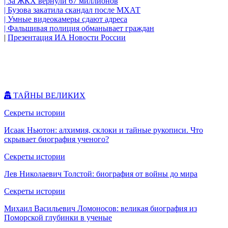
| За ЖКХ вернули 67 миллионов
| Бузова закатила скандал после МХАТ
| Умные видеокамеры сдают адреса
| Фальшивая полиция обманывает граждан
|
Презентация ИА Новости России
ТАЙНЫ ВЕЛИКИХ
Секреты истории
Исаак Ньютон: алхимия, склоки и тайные рукописи. Что
скрывает биография ученого?
Секреты истории
Лев Николаевич Толстой: биография от войны до мира
Секреты истории
Михаил Васильевич Ломоносов: великая биография из
Поморской глубинки в ученые