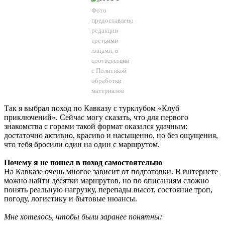
Фото
предоставлено
редакции
третьими
лицами, в
соответствии
с
Политикой
обработки
материалов
Так я выбрал поход по Кавказу с турклубом «Клуб
приключений». Сейчас могу сказать, что для первого
знакомства с горами такой формат оказался удачным:
достаточно активно, красиво и насыщенно, но без ощущения,
что тебя бросили один на один с маршрутом.
Почему я не пошел в поход самостоятельно
На Кавказе очень многое зависит от подготовки. В интернете
можно найти десятки маршрутов, но по описаниям сложно
понять реальную нагрузку, перепады высот, состояние троп,
погоду, логистику и бытовые нюансы.
Мне хотелось, чтобы были заранее понятны: