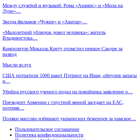
Между службой и музыкой: Рома «Арамис» и «Мила на
Луне»…
Звезда фильмов «Чужие» и «Аватар»…
«Малолетний ублюдок довел человека»: житель
Владивостока…
Композитор Микаэль Крету отомстил певице Сандре за
развод
Мысли вслух
США потратили 1000 ракет Пэтриот на Иран, обнулив запасы
и…
Убийца русского ученого подал на покойника заявление о…
Президент Армении с грустной миной заседает на ЕАС,
потеряв…
Поляки массово избивают украинских беженцев за хамское…
Пользовательское соглашение
Политика конфиденциальности