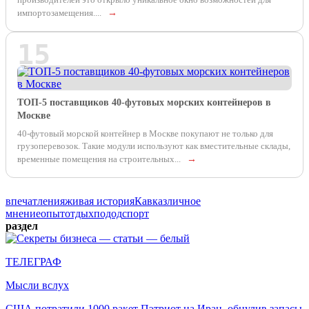
импортозамещения....
→
15
ТОП-5 поставщиков 40-футовых морских контейнеров в
Москве
40-футовый морской контейнер в Москве покупают не только для
грузоперевозок. Такие модули используют как вместительные склады,
временные помещения на строительных...
→
впечатления
живая история
Кавказ
личное
мнение
опыт
отдых
подод
спорт
раздел
ТЕЛЕГРАФ
Мысли вслух
США потратили 1000 ракет Пэтриот на Иран, обнулив запасы