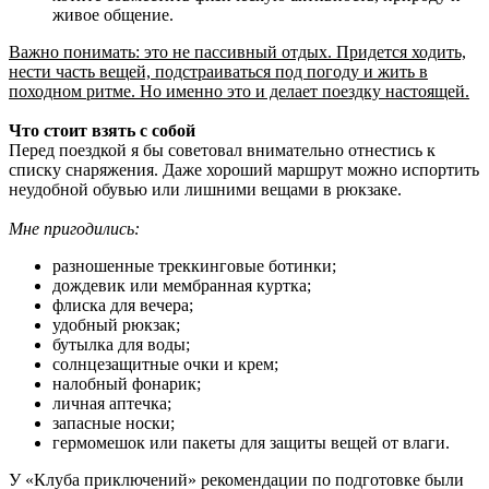
живое общение.
Важно понимать: это не пассивный отдых. Придется ходить,
нести часть вещей, подстраиваться под погоду и жить в
походном ритме. Но именно это и делает поездку настоящей.
Что стоит взять с собой
Перед поездкой я бы советовал внимательно отнестись к
списку снаряжения. Даже хороший маршрут можно испортить
неудобной обувью или лишними вещами в рюкзаке.
Мне пригодились:
разношенные треккинговые ботинки;
дождевик или мембранная куртка;
флиска для вечера;
удобный рюкзак;
бутылка для воды;
солнцезащитные очки и крем;
налобный фонарик;
личная аптечка;
запасные носки;
гермомешок или пакеты для защиты вещей от влаги.
У «Клуба приключений» рекомендации по подготовке были