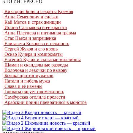
ЭТО ИНТЕРЕСНО
| Виктория Боня и секреты Кремля
| Анна Семенович и сиськи
| Кай Метов и страх женщин
| Ирина Салтыкова и ее красота
| Анна Плетнева и интимная травма
| Стас Пьеха и запрещенка
| Елизавета Кокорева и нежность
| Сергей Жуков и его кровь
| Оскар Кучера и компроматы
| Евгений Кулик и скрытые миллионы
| Шаман и скандальные разводы
| Волочова и девочки по вызову
| Бьянка против мужиков
| Натали и гибель мужа
| Слава и её измены
| Глюкоза рисует промежность
| Самбурская оголила прелести
| Арабский принц превратился в монстра