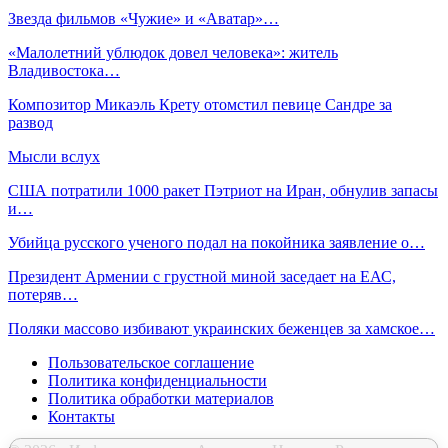
Звезда фильмов «Чужие» и «Аватар»…
«Малолетний ублюдок довел человека»: житель
Владивостока…
Композитор Микаэль Крету отомстил певице Сандре за
развод
Мысли вслух
США потратили 1000 ракет Пэтриот на Иран, обнулив запасы
и…
Убийца русского ученого подал на покойника заявление о…
Президент Армении с грустной миной заседает на ЕАС,
потеряв…
Поляки массово избивают украинских беженцев за хамское…
Пользовательское соглашение
Политика конфиденциальности
Политика обработки материалов
Контакты