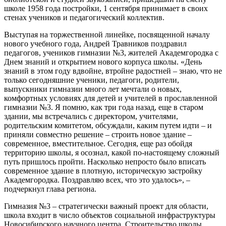
школе 1958 года постройки, 1 сентября принимает в своих
стенах учеников и педагогический коллектив.
Выступая на торжественной линейке, посвященной началу
нового учебного года, Андрей Травников поздравил
педагогов, учеников гимназии №3, жителей Академгородка с
Днем знаний и открытием нового корпуса школы. «День
знаний в этом году вдвойне, втройне радостней – знаю, что не
только сегодняшние ученики, педагоги, родители,
выпускники гимназии много лет мечтали о новых,
комфортных условиях для детей и учителей в прославленной
гимназии №3. Я помню, как три года назад, еще в старом
здании, мы встречались с директором, учителями,
родительским комитетом, обсуждали, каким путем идти – и
приняли совместно решение – строить новое здание –
современное, вместительное. Сегодня, еще раз обойдя
территорию школы, я осознал, какой по-настоящему сложный
путь пришлось пройти. Насколько непросто было вписать
современное здание в плотную, историческую застройку
Академгородка. Поздравляю всех, что это удалось», –
подчеркнул глава региона.
Гимназия №3 – стратегически важный проект для области,
школа входит в число объектов социальной инфраструктуры
Новосибирского научного центра. Строительство школы