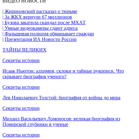
ВИДЕО НОВОСТИ
| Жириновский рассказал о тюрьме
| За ЖКХ вернули 67 миллионов
| Бузова закатила скандал после МХАТ
| Умные видеокамеры сдают адреса
| Фальшивая полиция обманывает граждан
|
Презентация ИА Новости России
ТАЙНЫ ВЕЛИКИХ
Секреты истории
Исаак Ньютон: алхимия, склоки и тайные рукописи. Что
скрывает биография ученого?
Секреты истории
Лев Николаевич Толстой: биография от войны до мира
Секреты истории
Михаил Васильевич Ломоносов: великая биография из
Поморской глубинки в ученые
Секреты истории